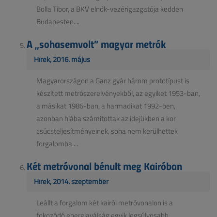
Bolla Tibor, a BKV elnök-vezérigazgatója kedden
Budapesten....
A „sohasemvolt” magyar metrók
Hírek, 2016. május
Magyarországon a Ganz gyár három prototípust is
készített metrószerelvényekből, az egyiket 1953-ban,
a másikat 1986-ban, a harmadikat 1992-ben,
azonban hiába számítottak az idejükben a kor
csúcsteljesítményeinek, soha nem kerülhettek
forgalomba....
Két metróvonal bénult meg Kairóban
Hírek, 2014. szeptember
Leállt a forgalom két kairói metróvonalon is a
fokozódó energiaválság egyik legsúlyosabb