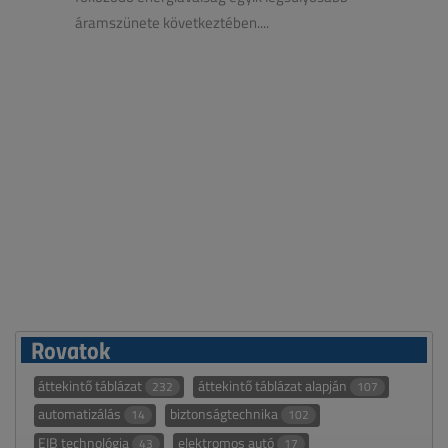
áramszünete következtében....
Rovatok
áttekintő táblázat
áttekintő táblázat alapján
232
107
automatizálás
biztonságtechnika
14
102
EIB technológia
elektromos autó
43
17