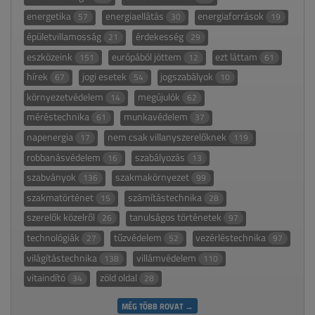
energetika
energiaellátás
energiaforrások
57
30
19
épületvillamosság
érdekesség
21
29
eszközeink
európából jöttem
ezt láttam
151
12
61
hírek
jogi esetek
jogszabályok
67
54
10
környezetvédelem
megújulók
14
62
méréstechnika
munkavédelem
61
37
napenergia
nem csak villanyszerelőknek
17
119
robbanásvédelem
szabályozás
16
13
szabványok
szakmakörnyezet
136
99
szakmatörténet
számítástechnika
15
28
szerelők közelről
tanulságos történetek
26
97
technológiák
tűzvédelem
vezérléstechnika
27
52
97
világítástechnika
villámvédelem
138
110
vitaindító
zöld oldal
34
28
MÉG TÖBB ROVAT →