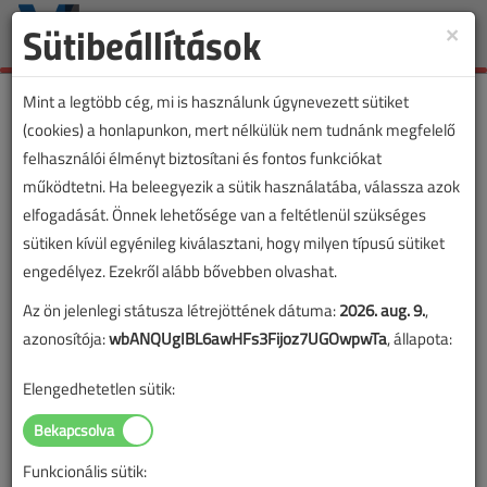
Sütibeállítások
×
Toggle
naviga
Mint a legtöbb cég, mi is használunk úgynevezett sütiket
(cookies) a honlapunkon, mert nélkülük nem tudnánk megfelelő
felhasználói élményt biztosítani és fontos funkciókat
működtetni. Ha beleegyezik a sütik használatába, válassza azok
elfogadását. Önnek lehetősége van a feltétlenül szükséges
sütiken kívül egyénileg kiválasztani, hogy milyen típusú sütiket
engedélyez. Ezekről alább bővebben olvashat.
Az ön jelenlegi státusza létrejöttének dátuma:
2026. aug. 9.
,
azonosítója:
wbANQUgIBL6awHFs3Fijoz7UGOwpwTa
, állapota:
Elengedhetetlen sütik:
Funkcionális sütik: