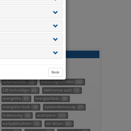
Rovatok
áttekintő táblázat
232
Bezár
áttekintő táblázat alapján
107
automatizálás
biztonságtechnika
14
102
EIB technológia
elektromos autó
43
17
energetika
energiaellátás
57
30
energiaforrások
épületvillamosság
19
21
érdekesség
eszközeink
29
151
európából jöttem
ezt láttam
12
61