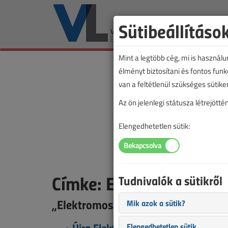
Sütibeállításo
Mint a legtöbb cég, mi is használ
élményt biztosítani és fontos fun
van a feltétlenül szükséges sütike
Az ön jelenlegi státusza létrejöt
Elengedhetetlen sütik:
Címke: Elektromos kaz
Tudnivalók a sütikről
„Elektromos kazán” címkével jelölt
Mik azok a sütik?
Újra Elektromos Fűtés konferencia
Elengedhetetlen sütik