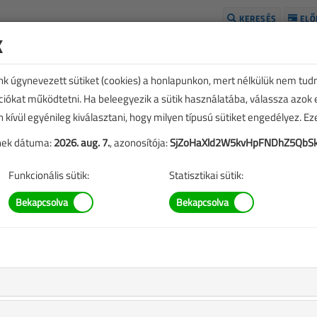
KERESÉS
ELŐ
k
H
unk úgynevezett sütiket (cookies) a honlapunkon, mert nélkülük nem tud
kciókat működtetni. Ha beleegyezik a sütik használatába, válassza azok
n kívül egyénileg kiválasztani, hogy milyen típusú sütiket engedélyez. E
tének dátuma:
2026. aug. 7.
, azonosítója:
SjZoHaXld2W5kvHpFNDhZ5QbS
Funkcionális sütik:
Statisztikai sütik:
án
 tartalmak