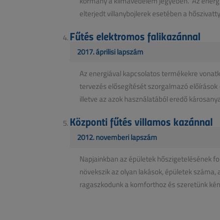
kormány a klímavédelem jegyében. Az energia
elterjedt villanybojlerek esetében a hőszivatty
Fűtés elektromos falikazánnal
2017. áprilisi lapszám
Az energiával kapcsolatos termékekre vonatko
tervezés elősegítését szorgalmazó előírások –
illetve az azok használatából eredő károsanya
Központi fűtés villamos kazánnal
2012. novemberi lapszám
Napjainkban az épületek hőszigetelésének fo
növekszik az olyan lakások, épületek száma, 
ragaszkodunk a komforthoz és szeretünk kény