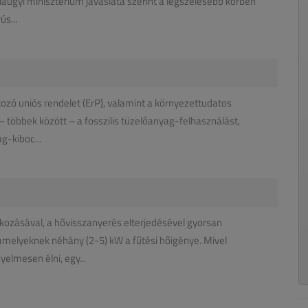
ügyi minisztérium javaslata szerint a legszélesebb körben
ús...
zó uniós rendelet (ErP), valamint a környezettudatos
 többek között – a fosszilis tüzelőanyag-felhasználást,
g-kiboc...
kozásával, a hővisszanyerés elterjedésével gyorsan
amelyeknek néhány (2-5) kW a fűtési hőigénye. Mivel
elmesen élni, egy...