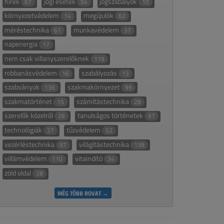
hírek
jogi esetek
jogszabályok
67
54
10
környezetvédelem
megújulók
14
62
méréstechnika
munkavédelem
61
37
napenergia
17
nem csak villanyszerelőknek
119
robbanásvédelem
szabályozás
16
13
szabványok
szakmakörnyezet
136
99
szakmatörténet
számítástechnika
15
28
szerelők közelről
tanulságos történetek
26
97
technológiák
tűzvédelem
27
52
vezérléstechnika
világítástechnika
97
138
villámvédelem
vitaindító
110
34
zöld oldal
28
MÉG TÖBB ROVAT →