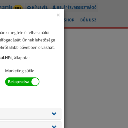
FIZETÉS
HÍRLEVÉL
BELÉPÉS/REGISZTRÁCIÓ
TIPP
×
ÍREK
LAPSZÁMOK
BLOG
SHOP
BÓNUSZ
nánk megfelelő felhasználói
 elfogadását. Önnek lehetősége
zekről alább bővebben olvashat.
kuLHPc
, állapota:
Marketing sütik: