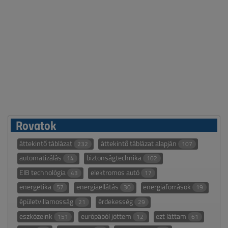
Rovatok
áttekintő táblázat
áttekintő táblázat alapján
232
107
automatizálás
biztonságtechnika
14
102
EIB technológia
elektromos autó
43
17
energetika
energiaellátás
energiaforrások
57
30
19
épületvillamosság
érdekesség
21
29
eszközeink
európából jöttem
ezt láttam
151
12
61