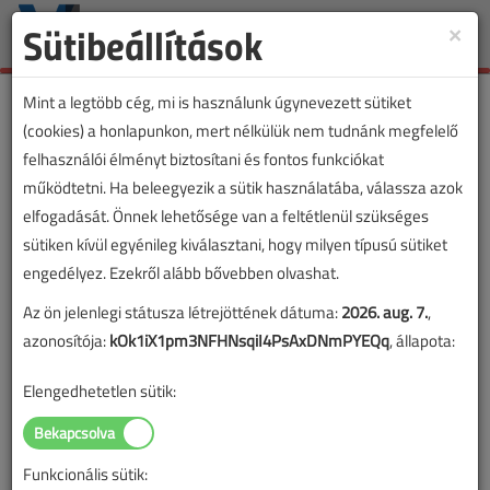
Sütibeállítások
×
Toggle
naviga
Mint a legtöbb cég, mi is használunk úgynevezett sütiket
(cookies) a honlapunkon, mert nélkülük nem tudnánk megfelelő
felhasználói élményt biztosítani és fontos funkciókat
működtetni. Ha beleegyezik a sütik használatába, válassza azok
elfogadását. Önnek lehetősége van a feltétlenül szükséges
sütiken kívül egyénileg kiválasztani, hogy milyen típusú sütiket
engedélyez. Ezekről alább bővebben olvashat.
Az ön jelenlegi státusza létrejöttének dátuma:
2026. aug. 7.
,
azonosítója:
kOk1iX1pm3NFHNsqiI4PsAxDNmPYEQq
, állapota:
Elengedhetetlen sütik:
Funkcionális sütik: