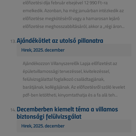
előfizetési díja február elsejével 12 990 Ft-ra
emelkedik. Azonban, ha még januárban intézkedik az
előfizetése megkötéséről vagy a hamarosan lejáró
előfizetése meghosszabbításáról, akkor a „régi áron...
Ajándékötlet az utolsó pillanatra
Hírek, 2025. december
Ajándékozzon Villanyszerelők Lapja előfizetést az
épületvillamossági tervezéssel, kivitelezéssel,
felülvizsgálattal foglalkozó családtagjának,
barátjának, kollégájának. Az előfizetésről szóló levelet
pdf-ben letöltheti, kinyomtathatja és a fa alá teh...
Decemberben kiemelt téma a villamos
biztonsági felülvizsgálat
Hírek, 2025. december