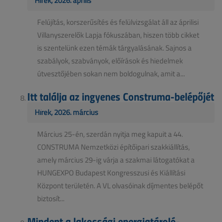
Hírek, 2026. április
Felújítás, korszerűsítés és felülvizsgálat áll az áprilisi
Villanyszerelők Lapja fókuszában, hiszen több cikket
is szentelünk ezen témák tárgyalásának. Sajnos a
szabályok, szabványok, előírások és hiedelmek
útvesztőjében sokan nem boldogulnak, amit a...
Itt találja az ingyenes Construma-belépőjét
Hírek, 2026. március
Március 25-én, szerdán nyitja meg kapuit a 44.
CONSTRUMA Nemzetközi építőipari szakkiállítás,
amely március 29-ig várja a szakmai látogatókat a
HUNGEXPO Budapest Kongresszusi és Kiállítási
Központ területén. A VL olvasóinak díjmentes belépőt
biztosít...
Mindent a lakossági energiatároló-