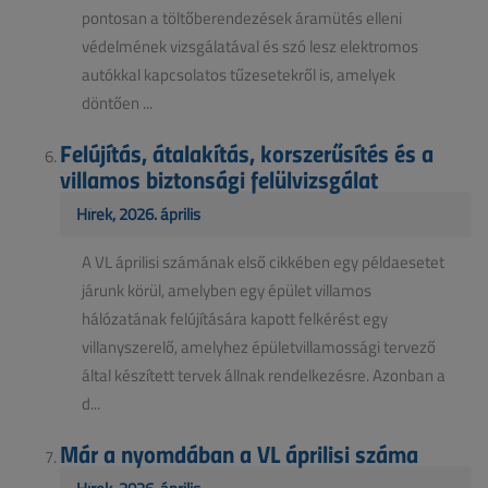
pontosan a töltőberendezések áramütés elleni
védelmének vizsgálatával és szó lesz elektromos
autókkal kapcsolatos tűzesetekről is, amelyek
döntően ...
Felújítás, átalakítás, korszerűsítés és a
villamos biztonsági felülvizsgálat
Hírek, 2026. április
A VL áprilisi számának első cikkében egy példaesetet
járunk körül, amelyben egy épület villamos
hálózatának felújítására kapott felkérést egy
villanyszerelő, amelyhez épületvillamossági tervező
által készített tervek állnak rendelkezésre. Azonban a
d...
Már a nyomdában a VL áprilisi száma