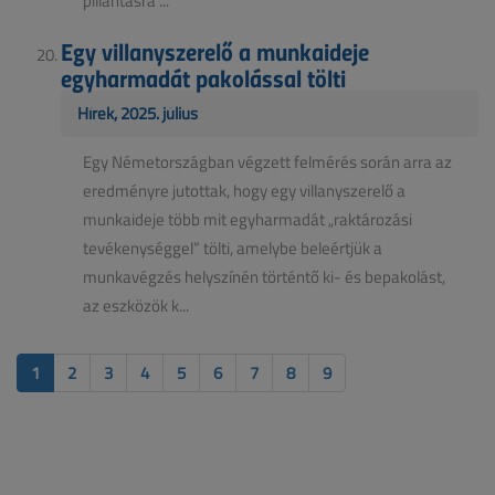
pillantásra ...
Egy villanyszerelő a munkaideje
egyharmadát pakolással tölti
Hírek, 2025. július
Egy Németországban végzett felmérés során arra az
eredményre jutottak, hogy egy villanyszerelő a
munkaideje több mit egyharmadát „raktározási
tevékenységgel” tölti, amelybe beleértjük a
munkavégzés helyszínén történtő ki- és bepakolást,
az eszközök k...
1
2
3
4
5
6
7
8
9