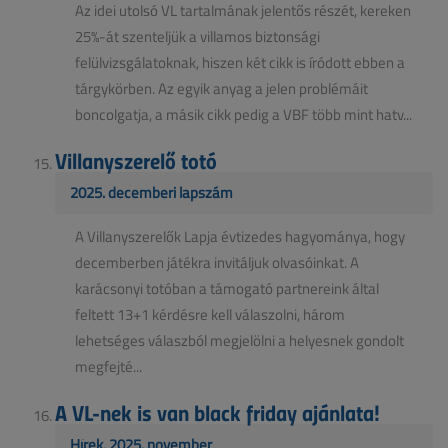
Az idei utolsó VL tartalmának jelentős részét, kereken
25%-át szenteljük a villamos biztonsági
felülvizsgálatoknak, hiszen két cikk is íródott ebben a
tárgykörben. Az egyik anyag a jelen problémáit
boncolgatja, a másik cikk pedig a VBF több mint hatv...
Villanyszerelő totó
2025. decemberi lapszám
A Villanyszerelők Lapja évtizedes hagyománya, hogy
decemberben játékra invitáljuk olvasóinkat. A
karácsonyi totóban a támogató partnereink által
feltett 13+1 kérdésre kell válaszolni, három
lehetséges válaszból megjelölni a helyesnek gondolt
megfejté...
A VL-nek is van black friday ajánlata!
Hírek, 2025. november