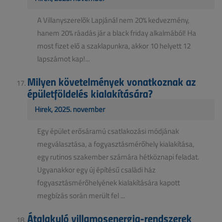
A Villanyszerelők Lapjánál nem 20% kedvezmény,
hanem 20% ráadás jár a black friday alkalmából! Ha
most fizet elő a szaklapunkra, akkor 10 helyett 12
lapszámot kap!...
Milyen követelmények vonatkoznak az
épületföldelés kialakítására?
Hírek, 2025. november
Egy épület erősáramú csatlakozási módjának
megválasztása, a fogyasztásmérőhely kialakítása,
egy rutinos szakember számára hétköznapi feladat.
Ugyanakkor egy új építésű családi ház
fogyasztásmérőhelyének kialakítására kapott
megbízás során merült fel ...
Átalakuló villamosenergia-rendszerek