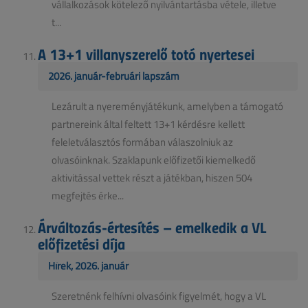
vállalkozások kötelező nyilvántartásba vétele, illetve
t...
A 13+1 villanyszerelő totó nyertesei
2026. január-februári lapszám
Lezárult a nyereményjátékunk, amelyben a támogató
partnereink által feltett 13+1 kérdésre kellett
feleletválasztós formában válaszolniuk az
olvasóinknak. Szaklapunk előfizetői kiemelkedő
aktivitással vettek részt a játékban, hiszen 504
megfejtés érke...
Árváltozás-értesítés – emelkedik a VL
előfizetési díja
Hírek, 2026. január
Szeretnénk felhívni olvasóink figyelmét, hogy a VL