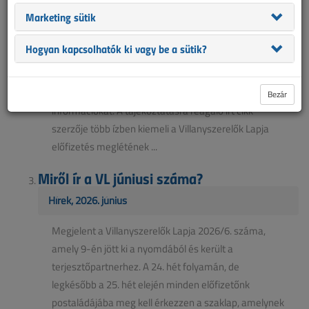
Villanyszerelők Lapja előfizetéséből
Marketing sütik
Hírek, 2026. július
Hogyan kapcsolhatók ki vagy be a sütik?
A Magyar Hang közadatigénylést nyújtott be a
Szerencsejáték Zrt-hez, amelyben a cég
sajtórendeléseiről és hirdetéseiről kértek
Bezár
információkat. A tájékoztatásra reagáló írt cikk
szerzője több ízben kiemeli a Villanyszerelők Lapja
előfizetés meglétének ...
Miről ír a VL júniusi száma?
Hírek, 2026. június
Megjelent a Villanyszerelők Lapja 2026/6. száma,
amely 9-én jött ki a nyomdából és került a
terjesztőpartnerhez. A 24. hét folyamán, de
legkésőbb a 25. hét elején minden előfizetőnk
postaládájába meg kell érkezzen a szaklap, amelynek