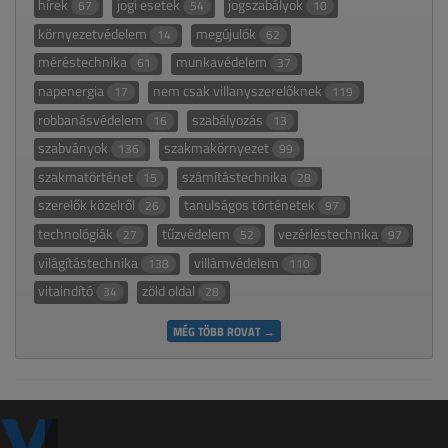
hírek
jogi esetek
jogszabályok
67
54
10
környezetvédelem
megújulók
14
62
méréstechnika
munkavédelem
61
37
napenergia
nem csak villanyszerelőknek
17
119
robbanásvédelem
szabályozás
16
13
szabványok
szakmakörnyezet
136
99
szakmatörténet
számítástechnika
15
28
szerelők közelről
tanulságos történetek
26
97
technológiák
tűzvédelem
vezérléstechnika
27
52
97
világítástechnika
villámvédelem
138
110
vitaindító
zöld oldal
34
28
MÉG TÖBB ROVAT →