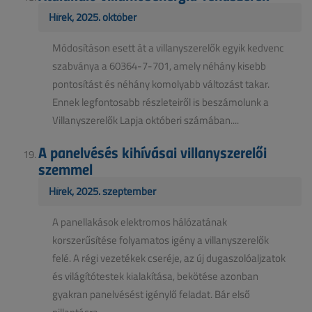
Hírek, 2025. október
Módosításon esett át a villanyszerelők egyik kedvenc
szabványa a 60364-7-701, amely néhány kisebb
pontosítást és néhány komolyabb változást takar.
Ennek legfontosabb részleteiről is beszámolunk a
Villanyszerelők Lapja októberi számában....
A panelvésés kihívásai villanyszerelői
szemmel
Hírek, 2025. szeptember
A panellakások elektromos hálózatának
korszerűsítése folyamatos igény a villanyszerelők
felé. A régi vezetékek cseréje, az új dugaszolóaljzatok
és világítótestek kialakítása, bekötése azonban
gyakran panelvésést igénylő feladat. Bár első