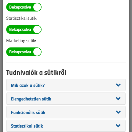
Illetve, ha még nem tette meg, kérjük, regisztráljon!
Statisztikai sütik:
BELÉPÉS/REGISZTRÁCIÓ
Marketing sütik:
Tudnivalók az online lapszámvásárlásról
Van más mód ahhoz, hogy hozzáférjek egy lapszámhoz?
Tudnivalók a sütikről
A megvásárolt lapszámot megkapom nyomtatott
formában is?
Mik azok a sütik?
Meddig érvényes a hozzáférés a megvásárolt
lapszámhoz?
Elengedhetetlen sütik
VL előfizetés
Funkcionális sütik
Statisztikai sütik