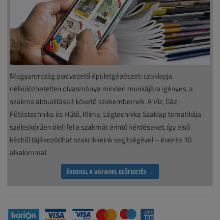
Magyarország piacvezető épületgépészeti szaklapja
nélkülözhetetlen olvasmánya minden munkájára igényes, a
szakma aktualitásait követő szakembernek. A Víz, Gáz,
Fűtéstechnika és Hűtő, Klíma, Légtechnika Szaklap tematikája
széleskörűen öleli fel a szakmát érintő kérdéseket, így első
kézből tájékozódhat szakcikkeink segítségével – évente 10
alkalommal.
ÉRDEKEL A VGF&HKL ELŐFIZETÉS →