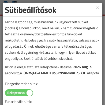
Sütibeállítások
×
Toggle
naviga
Mint a legtöbb cég, mi is használunk úgynevezett sütiket
(cookies) a honlapunkon, mert nélkülük nem tudnánk megfelelő
felhasználói élményt biztosítani és fontos funkciókat
VL lapszámvásárlás
működtetni. Ha beleegyezik a sütik használatába, válassza azok
elfogadását. Önnek lehetősége van a feltétlenül szükséges
Villanyszerelők Lapja 2025. január-
sütiken kívül egyénileg kiválasztani, hogy milyen típusú sütiket
februári lapszám
engedélyez. Ezekről alább bővebben olvashat.
Az ön jelenlegi státusza létrejöttének dátuma:
2026. aug. 7.
,
A lapszám megvásárlásával korlátlan hozzáférést kap a
azonosítója:
O4LWJ6O4EMMDlLup5XzWn6NouTR5BOF
, állapota:
lapszám cikkeihez és pdf formátumban letöltheti a
lapszámot. A sikeres online elektronikus fizetést követően
Elengedhetetlen sütik:
azonnal aktiválódik a hozzáférés a lapszámhoz. A
hozzáférése nem évül el.
Funkcionális sütik:
A rendeléshez kérjük, lépjen be!