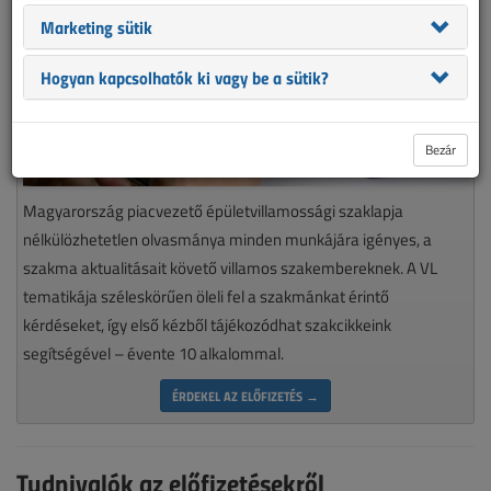
Marketing sütik
Hogyan kapcsolhatók ki vagy be a sütik?
Bezár
Magyarország piacvezető épületvillamossági szaklapja
nélkülözhetetlen olvasmánya minden munkájára igényes, a
szakma aktualitásait követő villamos szakembereknek. A VL
tematikája széleskörűen öleli fel a szakmánkat érintő
kérdéseket, így első kézből tájékozódhat szakcikkeink
segítségével – évente 10 alkalommal.
ÉRDEKEL AZ ELŐFIZETÉS →
Tudnivalók az előfizetésekről