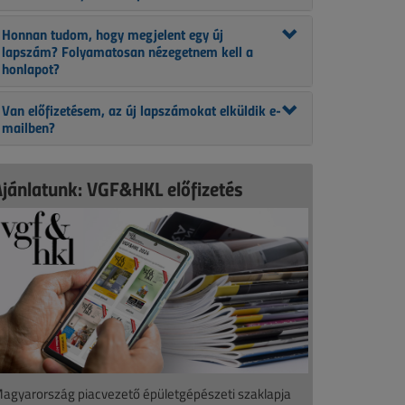
Honnan tudom, hogy megjelent egy új
lapszám? Folyamatosan nézegetnem kell a
honlapot?
Van előfizetésem, az új lapszámokat elküldik e-
mailben?
Ajánlatunk: VGF&HKL előfizetés
agyarország piacvezető épületgépészeti szaklapja