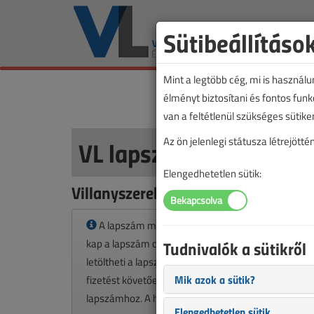
Sütibeállításo
Mint a legtöbb cég, mi is használ
élményt biztosítani és fontos fun
van a feltétlenül szükséges sütike
VL lapszámvásárlás
Az ön jelenlegi státusza létrejöt
Elengedhetetlen sütik:
Villanyszerelők Lapja 2023. júniusi
A lapszám megvásárlásával korlátlan hozzáféré
kap a lapszám cikkeihez és pdf formátumban
Tudnivalók a sütikről
letöltheti a lapszámot. A sikeres online elektronikus
Mik azok a sütik?
fizetést követően azonnal aktiválódik a hozzáférés 
lapszámhoz. A hozzáférése nem évül el.
Elengedhetetlen sütik