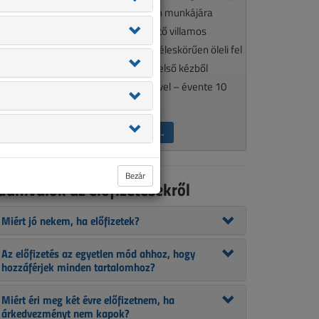
élkülözhetetlen olvasmánya minden munkájára
gényes, a szakma aktualitásait követő villamos
zakembereknek. A VL tematikája széleskörűen öleli fel
 szakmánkat érintő kérdéseket, így első kézből
ájékozódhat szakcikkeink segítségével – évente 10
lkalommal.
ÉRDEKEL AZ ELŐFIZETÉS →
Bezár
udnivalók az előfizetésekről
Miért jó nekem, ha előfizetek?
Az előfizetés az egyetlen mód ahhoz, hogy
hozzáférjek minden tartalomhoz?
Miért éri meg két évre előfizetnem, ha
árkedvezményt nem kapok?