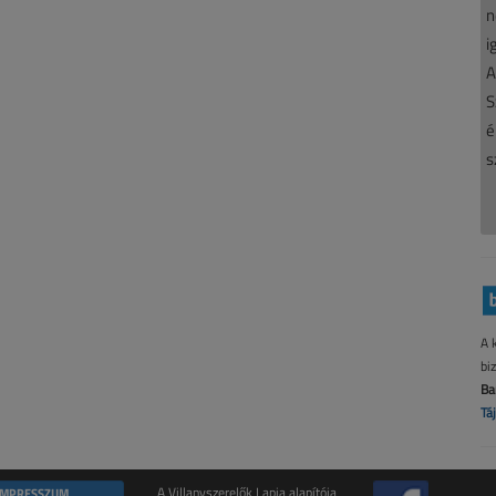
n
i
A
S
é
s
A 
bi
Ba
Tá
IMPRESSZUM
A Villanyszerelők Lapja alapítója