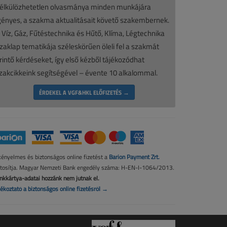
élkülözhetetlen olvasmánya minden munkájára
gényes, a szakma aktualitásait követő szakembernek.
 Víz, Gáz, Fűtéstechnika és Hűtő, Klíma, Légtechnika
zaklap tematikája széleskörűen öleli fel a szakmát
rintő kérdéseket, így első kézből tájékozódhat
zakcikkeink segítségével – évente 10 alkalommal.
ÉRDEKEL A VGF&HKL ELŐFIZETÉS →
kényelmes és biztonságos online fizetést a
Barion Payment Zrt.
ztosítja. Magyar Nemzeti Bank engedély száma: H-EN-I-1064/2013.
nkkártya-adatai hozzánk nem jutnak el.
jékoztató a biztonságos online fizetésről →