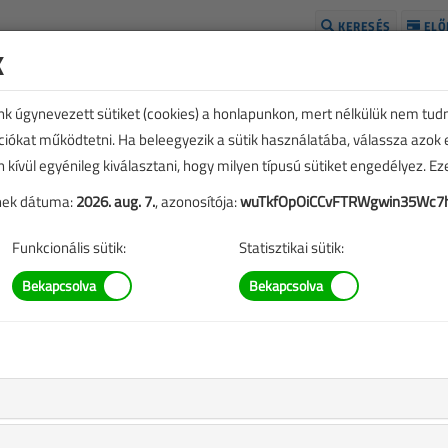
KERESÉS
ELŐ
k
H
unk úgynevezett sütiket (cookies) a honlapunkon, mert nélkülük nem tud
kciókat működtetni. Ha beleegyezik a sütik használatába, válassza azok
n kívül egyénileg kiválasztani, hogy milyen típusú sütiket engedélyez. E
tének dátuma:
2026. aug. 7.
, azonosítója:
wuTkfOpOiCCvFTRWgwin35Wc7
Funkcionális sütik:
Statisztikai sütik:
 lapszám
st
A rendeléshez kérjük, lépjen be!
Illetve, ha még nem tette meg, kérjük, regisztráljon!
a
BELÉPÉS/REGISZTRÁCIÓ
M