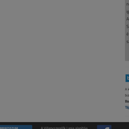
n
i
A
S
é
s
A 
bi
Ba
Tá
IMPRESSZUM
A Villanyszerelők Lapja alapítója