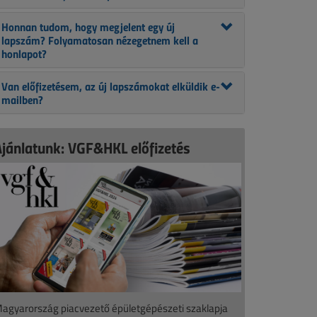
Honnan tudom, hogy megjelent egy új
lapszám? Folyamatosan nézegetnem kell a
honlapot?
Van előfizetésem, az új lapszámokat elküldik e-
mailben?
Ajánlatunk: VGF&HKL előfizetés
agyarország piacvezető épületgépészeti szaklapja