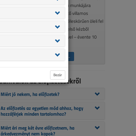
élkülözhetetlen olvasmánya minden munkájára
gényes, a szakma aktualitásait követő villamos
zakembereknek. A VL tematikája széleskörűen öleli fel
 szakmánkat érintő kérdéseket, így első kézből
ájékozódhat szakcikkeink segítségével – évente 10
lkalommal.
ÉRDEKEL AZ ELŐFIZETÉS →
Bezár
udnivalók az előfizetésekről
Miért jó nekem, ha előfizetek?
Az előfizetés az egyetlen mód ahhoz, hogy
hozzáférjek minden tartalomhoz?
Miért éri meg két évre előfizetnem, ha
árkedvezményt nem kapok?