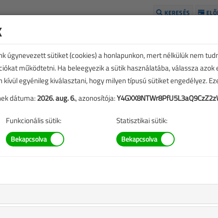
KERESÉS
ELŐ
k
H
unk úgynevezett sütiket (cookies) a honlapunkon, mert nélkülük nem tud
kciókat működtetni. Ha beleegyezik a sütik használatába, válassza azok
n kívül egyénileg kiválasztani, hogy milyen típusú sütiket engedélyez. E
tének dátuma:
2026. aug. 6.
, azonosítója:
Y4GXX8NTWr8PfU5L3aQ9CzZ2
Funkcionális sütik:
Statisztikai sütik:
 lapszám
st
A rendeléshez kérjük, lépjen be!
Illetve, ha még nem tette meg, kérjük, regisztráljon!
a
BELÉPÉS/REGISZTRÁCIÓ
M