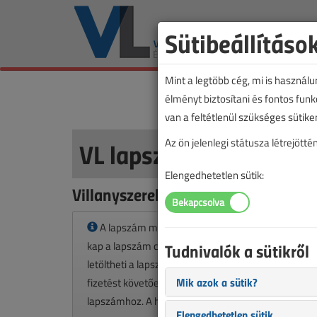
Sütibeállításo
Mint a legtöbb cég, mi is használ
élményt biztosítani és fontos fun
van a feltétlenül szükséges sütike
VL lapszámvásárlás
Az ön jelenlegi státusza létrejöt
Elengedhetetlen sütik:
Villanyszerelők Lapja 2020. júniusi
A lapszám megvásárlásával korlátlan hozzáféré
kap a lapszám cikkeihez és pdf formátumban
Tudnivalók a sütikről
letöltheti a lapszámot. A sikeres online elektronikus
Mik azok a sütik?
fizetést követően azonnal aktiválódik a hozzáférés 
lapszámhoz. A hozzáférése nem évül el.
Elengedhetetlen sütik