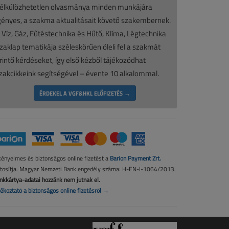
élkülözhetetlen olvasmánya minden munkájára
gényes, a szakma aktualitásait követő szakembernek.
 Víz, Gáz, Fűtéstechnika és Hűtő, Klíma, Légtechnika
zaklap tematikája széleskörűen öleli fel a szakmát
rintő kérdéseket, így első kézből tájékozódhat
zakcikkeink segítségével – évente 10 alkalommal.
ÉRDEKEL A VGF&HKL ELŐFIZETÉS →
kényelmes és biztonságos online fizetést a
Barion Payment Zrt.
ztosítja. Magyar Nemzeti Bank engedély száma: H-EN-I-1064/2013.
nkkártya-adatai hozzánk nem jutnak el.
jékoztató a biztonságos online fizetésről →