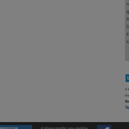
n
i
A
S
é
s
A 
bi
Ba
Tá
IMPRESSZUM
A Villanyszerelők Lapja alapítója