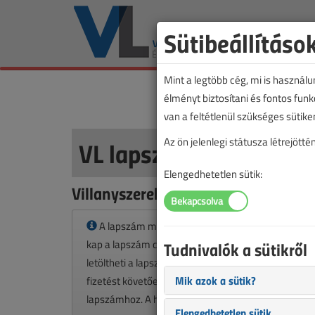
Sütibeállításo
Mint a legtöbb cég, mi is használ
élményt biztosítani és fontos fun
van a feltétlenül szükséges sütike
VL lapszámvásárlás
Az ön jelenlegi státusza létrejöt
Elengedhetetlen sütik:
Villanyszerelők Lapja 2018. márciu
A lapszám megvásárlásával korlátlan hozzáféré
kap a lapszám cikkeihez és pdf formátumban
Tudnivalók a sütikről
letöltheti a lapszámot. A sikeres online elektronikus
Mik azok a sütik?
fizetést követően azonnal aktiválódik a hozzáférés 
lapszámhoz. A hozzáférése nem évül el.
Elengedhetetlen sütik