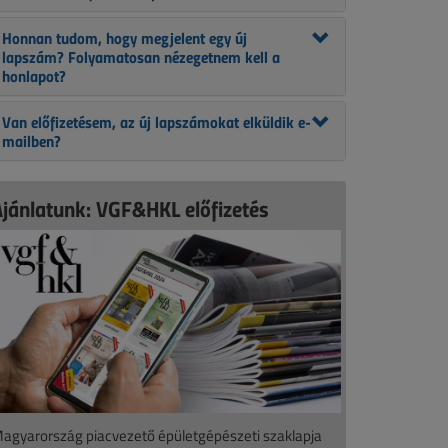
Honnan tudom, hogy megjelent egy új
lapszám? Folyamatosan nézegetnem kell a
honlapot?
Van előfizetésem, az új lapszámokat elküldik e-
mailben?
Ajánlatunk: VGF&HKL előfizetés
agyarország piacvezető épületgépészeti szaklapja