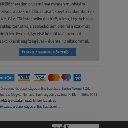
élkülözhetetlen olvasmánya minden munkájára
gényes, a szakma aktualitásait követő szakembernek.
 Víz, Gáz, Fűtéstechnika és Hűtő, Klíma, Légtechnika
zaklap tematikája széleskörűen öleli fel a szakmát
rintő kérdéseket, így első kézből tájékozódhat
zakcikkeink segítségével – évente 10 alkalommal.
ÉRDEKEL A VGF&HKL ELŐFIZETÉS →
kényelmes és biztonságos online fizetést a
Barion Payment Zrt.
ztosítja. Magyar Nemzeti Bank engedély száma: H-EN-I-1064/2013.
nkkártya-adatai hozzánk nem jutnak el.
jékoztató a biztonságos online fizetésről →