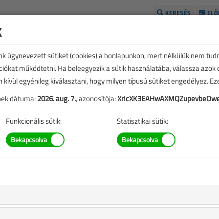
KERESÉS
ELŐ
k
H
unk úgynevezett sütiket (cookies) a honlapunkon, mert nélkülük nem tud
kciókat működtetni. Ha beleegyezik a sütik használatába, válassza azok
n kívül egyénileg kiválasztani, hogy milyen típusú sütiket engedélyez. E
tének dátuma:
2026. aug. 7.
, azonosítója:
XrIcXK3EAHwAXMQZupevbeOwe
Funkcionális sütik:
Statisztikai sütik:
si lapszám
st
A rendeléshez kérjük, lépjen be!
Illetve, ha még nem tette meg, kérjük, regisztráljon!
a
BELÉPÉS/REGISZTRÁCIÓ
M