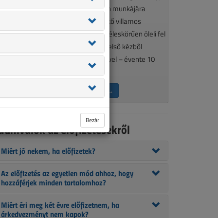
élkülözhetetlen olvasmánya minden munkájára
gényes, a szakma aktualitásait követő villamos
zakembereknek. A VL tematikája széleskörűen öleli fel
 szakmánkat érintő kérdéseket, így első kézből
ájékozódhat szakcikkeink segítségével – évente 10
lkalommal.
ÉRDEKEL AZ ELŐFIZETÉS →
Bezár
udnivalók az előfizetésekről
Miért jó nekem, ha előfizetek?
Az előfizetés az egyetlen mód ahhoz, hogy
hozzáférjek minden tartalomhoz?
Miért éri meg két évre előfizetnem, ha
árkedvezményt nem kapok?