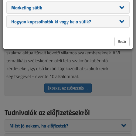
Marketing sütik
Hogyan kapcsolhatók ki vagy be a sütik?
Magyarország piacvezető épületvillamossági szaklapja
Bezár
nélkülözhetetlen olvasmánya minden munkájára igényes, a
szakma aktualitásait követő villamos szakembereknek. A VL
tematikája széleskörűen öleli fel a szakmánkat érintő
kérdéseket, így első kézből tájékozódhat szakcikkeink
segítségével – évente 10 alkalommal.
ÉRDEKEL AZ ELŐFIZETÉS →
Tudnivalók az előfizetésekről
Miért jó nekem, ha előfizetek?