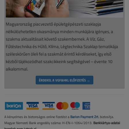
Magyarország piacvezető épületgépészeti szaklapja
nélkülözhetetlen olvasmánya minden munkájára igényes, a
szakma aktualitásait követő szakembernek. A Víz, Gáz,
Fűtéstechnika és Hűtő, Klíma, Légtechnika Szaklap tematikája
széleskörűen öleli fel a szakmát érintő kérdéseket, így első
kézből tájékozódhat szakcikkeink segítségével – évente 10
alkalommal.
ÉRDEKEL A VGF&HKL ELŐFIZETÉS →
A kényelmes és biztonságos online fizetést a
Barion Payment Zrt.
biztosítja.
Magyar Nemzeti Bank engedély száma: H-EN-I-1064/2013.
Bankkártya-adatai
hozzánk nem jutnak el.