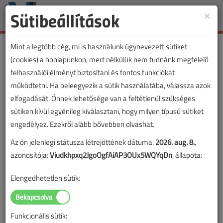
Sütibeállítások
×
Toggle
naviga
Mint a legtöbb cég, mi is használunk úgynevezett sütiket
(cookies) a honlapunkon, mert nélkülük nem tudnánk megfelelő
felhasználói élményt biztosítani és fontos funkciókat
VL cikkvásárlás
működtetni. Ha beleegyezik a sütik használatába, válassza azok
elfogadását. Önnek lehetősége van a feltétlenül szükséges
A KNX-rendszer felépítése és topológiája
sütiken kívül egyénileg kiválasztani, hogy milyen típusú sütiket
című cikk vásárlása
engedélyez. Ezekről alább bővebben olvashat.
Az ön jelenlegi státusza létrejöttének dátuma:
2026. aug. 8.
,
A vásárlással korlátlan hozzáférést kap a cikkhez, ami a
azonosítója:
Viudkhpxq2JgoOgfAiAP3OUx5WQYqDn
, állapota:
sikeres online elektronikus fizetést követően azonnal
aktiválódik. A hozzáférése nem évül el.
Elengedhetetlen sütik:
A rendeléshez kérjük, lépjen be!
Illetve, ha még nem tette meg, kérjük, regisztráljon!
Funkcionális sütik: