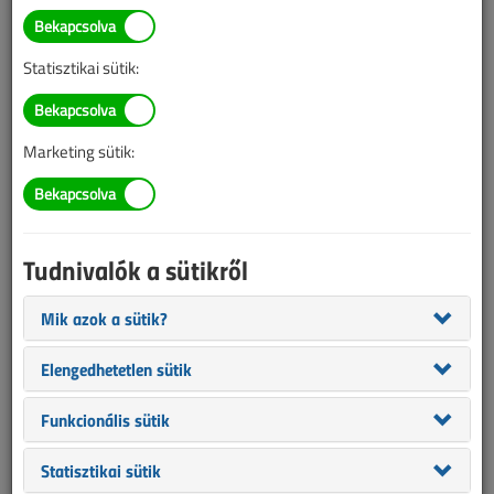
BELÉPÉS/REGISZTRÁCIÓ
Statisztikai sütik:
Tudnivalók az online cikkvásárlásról
Marketing sütik:
Van más mód ahhoz, hogy hozzáférjek egy cikkhez?
A megvásárolt cikket megkapom nyomtatott formában
is?
Tudnivalók a sütikről
Meddig érvényes a hozzáférés a megvásárolt cikkhez?
Mik azok a sütik?
VL előfizetés
Elengedhetetlen sütik
Funkcionális sütik
Statisztikai sütik