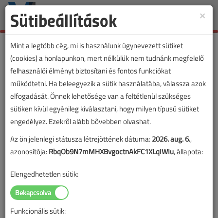
Sütibeállítások
×
Toggle
naviga
Mint a legtöbb cég, mi is használunk úgynevezett sütiket
(cookies) a honlapunkon, mert nélkülük nem tudnánk megfelelő
felhasználói élményt biztosítani és fontos funkciókat
VL cikkvásárlás
működtetni. Ha beleegyezik a sütik használatába, válassza azok
elfogadását. Önnek lehetősége van a feltétlenül szükséges
Az elektromos autók tűzbiztos töltése című
sütiken kívül egyénileg kiválasztani, hogy milyen típusú sütiket
cikk vásárlása
engedélyez. Ezekről alább bővebben olvashat.
Az ön jelenlegi státusza létrejöttének dátuma:
2026. aug. 6.
,
A vásárlással korlátlan hozzáférést kap a cikkhez, ami a
azonosítója:
RbqOb9N7mMHXBvgoctnAkFC1XLqIWIu
, állapota:
sikeres online elektronikus fizetést követően azonnal
aktiválódik. A hozzáférése nem évül el.
Elengedhetetlen sütik:
A rendeléshez kérjük, lépjen be!
Illetve, ha még nem tette meg, kérjük, regisztráljon!
Funkcionális sütik: