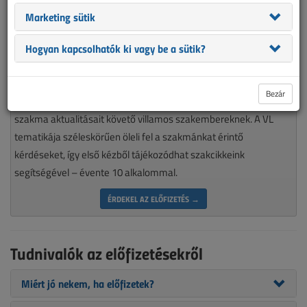
Marketing sütik
Hogyan kapcsolhatók ki vagy be a sütik?
Magyarország piacvezető épületvillamossági szaklapja
Bezár
nélkülözhetetlen olvasmánya minden munkájára igényes, a
szakma aktualitásait követő villamos szakembereknek. A VL
tematikája széleskörűen öleli fel a szakmánkat érintő
kérdéseket, így első kézből tájékozódhat szakcikkeink
segítségével – évente 10 alkalommal.
ÉRDEKEL AZ ELŐFIZETÉS →
Tudnivalók az előfizetésekről
Miért jó nekem, ha előfizetek?