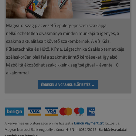
Magyarország piacvezető épületgépészeti szaklapja
nélkülözhetetlen olvasmánya minden munkájára igényes, a
szakma aktualitásait követő szakembernek. A Víz, Gáz,
Fűtéstechnika és Hűtő, Klíma, Légtechnika Szaklap tematikája
széleskörűen öleli fel a szakmát érintő kérdéseket, így első
kézből tájékozódhat szakcikkeink segítségével – évente 10
alkalommal.
ÉRDEKEL A VGF&HKL ELŐFIZETÉS →
A kényelmes és biztonságos online fizetést a
Barion Payment Zrt.
biztosítja.
Magyar Nemzeti Bank engedély száma: H-EN-I-1064/2013.
Bankkártya-adatai
hozzánk nem jutnak el.