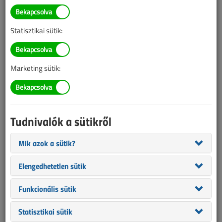
BELÉPÉS/REGISZTRÁCIÓ
Statisztikai sütik:
Tudnivalók az online cikkvásárlásról
Marketing sütik:
Van más mód ahhoz, hogy hozzáférjek egy cikkhez?
A megvásárolt cikket megkapom nyomtatott formában
is?
Tudnivalók a sütikről
Meddig érvényes a hozzáférés a megvásárolt cikkhez?
Mik azok a sütik?
VL előfizetés
Elengedhetetlen sütik
Funkcionális sütik
Statisztikai sütik