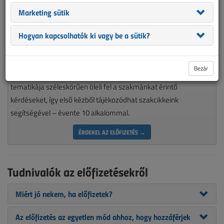
Marketing sütik
Hogyan kapcsolhatók ki vagy be a sütik?
Magyarország piacvezető épületvillamossági szaklapja
nélkülözhetetlen olvasmánya minden munkájára igényes, a
Bezár
szakma aktualitásait követő villamos szakembereknek. A VL
tematikája széleskörűen öleli fel a szakmánkat érintő
kérdéseket, így első kézből tájékozódhat szakcikkeink
segítségével – évente 10 alkalommal.
ÉRDEKEL AZ ELŐFIZETÉS →
Tudnivalók az előfizetésekről
Miért jó nekem, ha előfizetek?
Az előfizetés az egyetlen mód ahhoz, hogy hozzáférjek