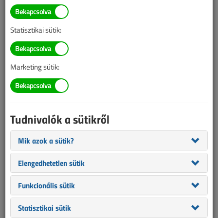
Statisztikai sütik:
Tudnivalók az online cikkvásárlásról
Van más mód ahhoz, hogy hozzáférjek egy cikkhez?
Marketing sütik:
A megvásárolt cikket megkapom nyomtatott formában
is?
Meddig érvényes a hozzáférés a megvásárolt cikkhez?
Tudnivalók a sütikről
VL előfizetés
Mik azok a sütik?
Elengedhetetlen sütik
Funkcionális sütik
Statisztikai sütik