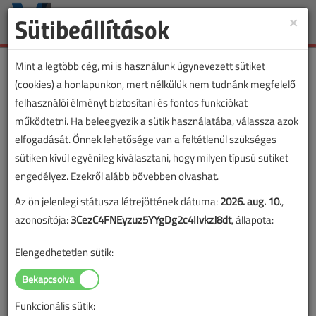
Sütibeállítások
×
Toggle
naviga
Mint a legtöbb cég, mi is használunk úgynevezett sütiket
(cookies) a honlapunkon, mert nélkülük nem tudnánk megfelelő
felhasználói élményt biztosítani és fontos funkciókat
VL cikkvásárlás
működtetni. Ha beleegyezik a sütik használatába, válassza azok
elfogadását. Önnek lehetősége van a feltétlenül szükséges
LED-es kijáratjelzők című cikk vásárlása
sütiken kívül egyénileg kiválasztani, hogy milyen típusú sütiket
engedélyez. Ezekről alább bővebben olvashat.
A vásárlással korlátlan hozzáférést kap a cikkhez, ami a
Az ön jelenlegi státusza létrejöttének dátuma:
2026. aug. 10.
,
sikeres online elektronikus fizetést követően azonnal
azonosítója:
3CezC4FNEyzuz5YYgDg2c4IIvkzJ8dt
, állapota:
aktiválódik. A hozzáférése nem évül el.
Elengedhetetlen sütik:
A rendeléshez kérjük, lépjen be!
Illetve, ha még nem tette meg, kérjük, regisztráljon!
Funkcionális sütik:
BELÉPÉS/REGISZTRÁCIÓ