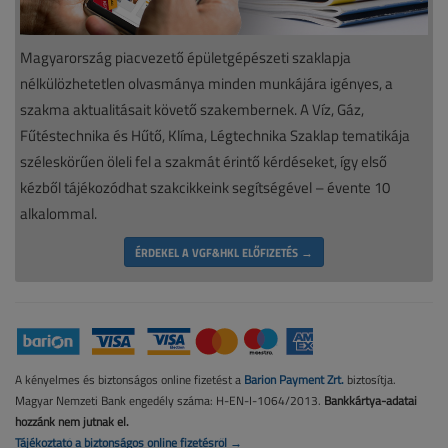
Magyarország piacvezető épületgépészeti szaklapja
nélkülözhetetlen olvasmánya minden munkájára igényes, a
szakma aktualitásait követő szakembernek. A Víz, Gáz,
Fűtéstechnika és Hűtő, Klíma, Légtechnika Szaklap tematikája
széleskörűen öleli fel a szakmát érintő kérdéseket, így első
kézből tájékozódhat szakcikkeink segítségével – évente 10
alkalommal.
ÉRDEKEL A VGF&HKL ELŐFIZETÉS →
A kényelmes és biztonságos online fizetést a
Barion Payment Zrt.
biztosítja.
Magyar Nemzeti Bank engedély száma: H-EN-I-1064/2013.
Bankkártya-adatai
hozzánk nem jutnak el.
Tájékoztató a biztonságos online fizetésről →