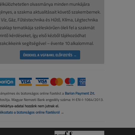
élkülözhetetlen olvasmánya minden munkájára
gényes, a szakma aktualitásait követő szakembernek.
 Víz, Gáz, Fűtéstechnika és Hűtő, Klíma, Légtechnika
zaklap tematikája széleskörűen öleli fel a szakmát
rintő kérdéseket, így első kézből tájékozódhat
zakcikkeink segítségével – évente 10 alkalommal.
ÉRDEKEL A VGF&HKL ELŐFIZETÉS →
kényelmes és biztonságos online fizetést a
Barion Payment Zrt.
ztosítja. Magyar Nemzeti Bank engedély száma: H-EN-I-1064/2013.
nkkártya-adatai hozzánk nem jutnak el.
jékoztató a biztonságos online fizetésről →