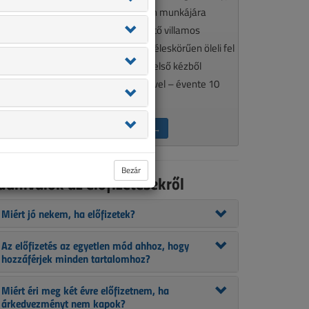
élkülözhetetlen olvasmánya minden munkájára
gényes, a szakma aktualitásait követő villamos
zakembereknek. A VL tematikája széleskörűen öleli fel
 szakmánkat érintő kérdéseket, így első kézből
ájékozódhat szakcikkeink segítségével – évente 10
lkalommal.
ÉRDEKEL AZ ELŐFIZETÉS →
Bezár
udnivalók az előfizetésekről
Miért jó nekem, ha előfizetek?
Az előfizetés az egyetlen mód ahhoz, hogy
hozzáférjek minden tartalomhoz?
Miért éri meg két évre előfizetnem, ha
árkedvezményt nem kapok?