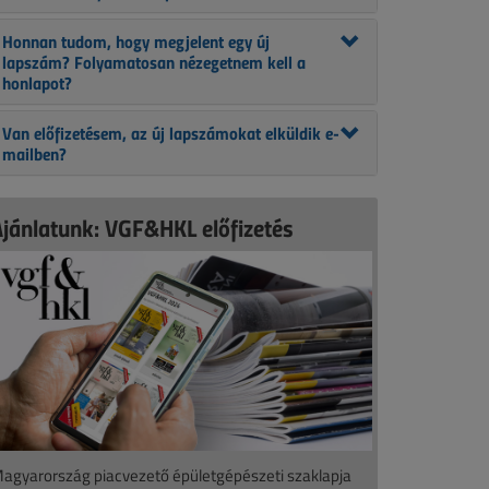
Honnan tudom, hogy megjelent egy új
lapszám? Folyamatosan nézegetnem kell a
honlapot?
Van előfizetésem, az új lapszámokat elküldik e-
mailben?
Ajánlatunk: VGF&HKL előfizetés
agyarország piacvezető épületgépészeti szaklapja