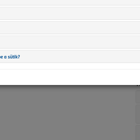
n
i
s
?
a
ban is?
t
a
ez?
e a sütik?
T