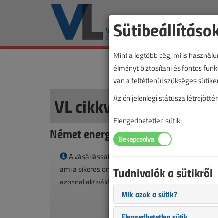
Sütibeállításo
Mint a legtöbb cég, mi is használ
élményt biztosítani és fontos fun
van a feltétlenül szükséges sütike
VL cikkvásárlás
Az ön jelenlegi státusza létrejöt
Elengedhetetlen sütik:
Német energiapolitikai kilátások cí
A vásárlással korlátlan hozzáférést kap a cikkhez
ami a sikeres online elektronikus fizetést követően
Tudnivalók a sütikről
azonnal aktiválódik. A hozzáférése nem évül el.
Mik azok a sütik?
Elengedhetetlen sütik