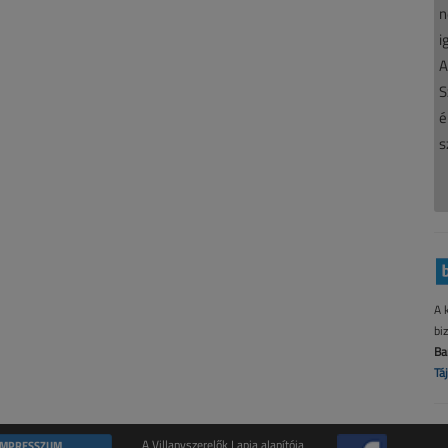
n
i
A
S
é
s
A 
bi
Ba
Tá
IMPRESSZUM
A Villanyszerelők Lapja alapítója