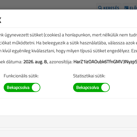
KERESÉS
ELŐ
k
H
unk úgynevezett sütiket (cookies) a honlapunkon, mert nélkülük nem tud
kciókat működtetni. Ha beleegyezik a sütik használatába, válassza azok
n kívül egyénileg kiválasztani, hogy milyen típusú sütiket engedélyez. E
tének dátuma:
2026. aug. 8.
, azonosítója:
HarZ1izOAOubk6TfnGMV3Nyzp
Funkcionális sütik:
Statisztikai sütik:
mű cikk vásárlása
,
A rendeléshez kérjük, lépjen be!
Illetve, ha még nem tette meg, kérjük, regisztráljon!
BELÉPÉS/REGISZTRÁCIÓ
M