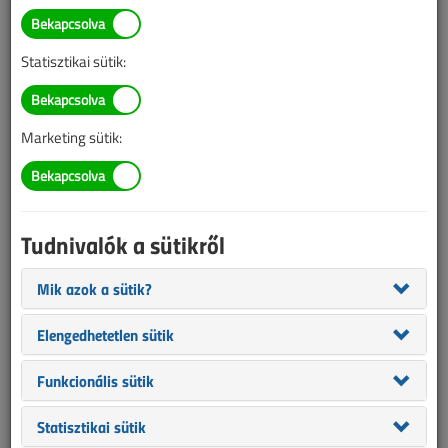
BELÉPÉS/REGISZTRÁCIÓ
Statisztikai sütik:
Tudnivalók az online cikkvásárlásról
Marketing sütik:
Van más mód ahhoz, hogy hozzáférjek egy cikkhez?
A megvásárolt cikket megkapom nyomtatott formában
is?
Tudnivalók a sütikről
Meddig érvényes a hozzáférés a megvásárolt cikkhez?
Mik azok a sütik?
VL előfizetés
Elengedhetetlen sütik
Funkcionális sütik
Statisztikai sütik