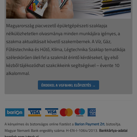
Magyarország piacvezető épületgépészeti szaklapja
nélkülözhetetlen olvasmánya minden munkájára igényes, a
szakma aktualitásait követő szakembernek. A Víz, Gáz,
Fűtéstechnika és Hűtő, Klíma, Légtechnika Szaklap tematikája
széleskörűen öleli fel a szakmát érintő kérdéseket, így első
kézből tájékozódhat szakcikkeink segítségével – évente 10
alkalommal.
ÉRDEKEL A VGF&HKL ELŐFIZETÉS →
A kényelmes és biztonságos online fizetést a
Barion Payment Zrt.
biztosítja.
Magyar Nemzeti Bank engedély száma: H-EN-I-1064/2013.
Bankkártya-adatai
hozzánk nem jutnak el.