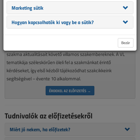
Marketing sütik
Hogyan kapcsolhatók ki vagy be a sütik?
Magyarország piacvezető épületvillamossági szaklapja
Bezár
nélkülözhetetlen olvasmánya minden munkájára igényes, a
szakma aktualitásait követő villamos szakembereknek. A VL
tematikája széleskörűen öleli fel a szakmánkat érintő
kérdéseket, így első kézből tájékozódhat szakcikkeink
segítségével – évente 10 alkalommal.
ÉRDEKEL AZ ELŐFIZETÉS →
Tudnivalók az előfizetésekről
Miért jó nekem, ha előfizetek?