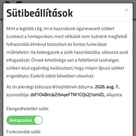
Sütibeállítások
×
Toggle
naviga
Mint a legtöbb cég, mi is használunk úgynevezett sütiket
(cookies) a honlapunkon, mert nélkülük nem tudnánk megfelelő
felhasználói élményt biztosítani és fontos funkciókat
VL cikkvásárlás
működtetni. Ha beleegyezik a sütik használatába, válassza azok
elfogadását. Önnek lehetősége van a feltétlenül szükséges
Milyen építményekre nem kell
sütiken kívül egyénileg kiválasztani, hogy milyen típusú sütiket
villámvédelem? című cikk vásárlása
engedélyez. Ezekről alább bővebben olvashat.
Az ön jelenlegi státusza létrejöttének dátuma:
2026. aug. 7.
,
A vásárlással korlátlan hozzáférést kap a cikkhez, ami a
azonosítója:
dsf1O4BmJaZrb4yeFTM1CQs2j1omiZL
, állapota:
sikeres online elektronikus fizetést követően azonnal
aktiválódik. A hozzáférése nem évül el.
Elengedhetetlen sütik:
A rendeléshez kérjük, lépjen be!
Illetve, ha még nem tette meg, kérjük, regisztráljon!
Funkcionális sütik: