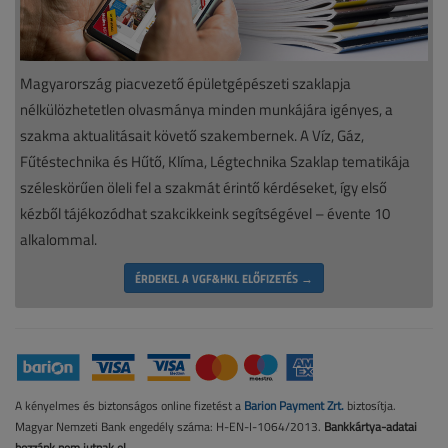
Magyarország piacvezető épületgépészeti szaklapja
nélkülözhetetlen olvasmánya minden munkájára igényes, a
szakma aktualitásait követő szakembernek. A Víz, Gáz,
Fűtéstechnika és Hűtő, Klíma, Légtechnika Szaklap tematikája
széleskörűen öleli fel a szakmát érintő kérdéseket, így első
kézből tájékozódhat szakcikkeink segítségével – évente 10
alkalommal.
ÉRDEKEL A VGF&HKL ELŐFIZETÉS →
A kényelmes és biztonságos online fizetést a
Barion Payment Zrt.
biztosítja.
Magyar Nemzeti Bank engedély száma: H-EN-I-1064/2013.
Bankkártya-adatai
hozzánk nem jutnak el.