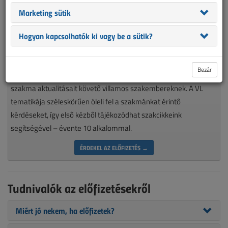
Marketing sütik
Hogyan kapcsolhatók ki vagy be a sütik?
Magyarország piacvezető épületvillamossági szaklapja
Bezár
nélkülözhetetlen olvasmánya minden munkájára igényes, a
szakma aktualitásait követő villamos szakembereknek. A VL
tematikája széleskörűen öleli fel a szakmánkat érintő
kérdéseket, így első kézből tájékozódhat szakcikkeink
segítségével – évente 10 alkalommal.
ÉRDEKEL AZ ELŐFIZETÉS →
Tudnivalók az előfizetésekről
Miért jó nekem, ha előfizetek?