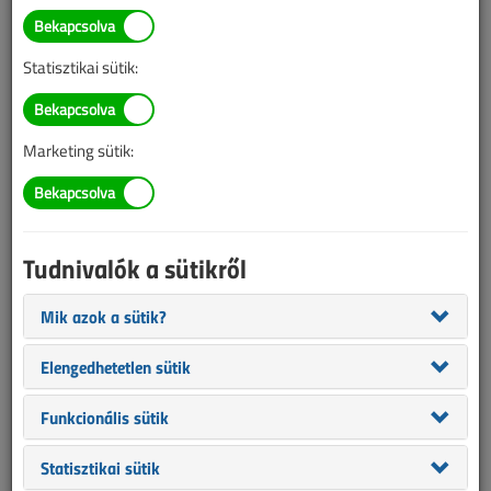
BELÉPÉS/REGISZTRÁCIÓ
Statisztikai sütik:
Tudnivalók az online cikkvásárlásról
Marketing sütik:
Van más mód ahhoz, hogy hozzáférjek egy cikkhez?
A megvásárolt cikket megkapom nyomtatott formában
is?
Tudnivalók a sütikről
Meddig érvényes a hozzáférés a megvásárolt cikkhez?
Mik azok a sütik?
VL előfizetés
Elengedhetetlen sütik
Funkcionális sütik
Statisztikai sütik