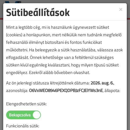
Sütibeállítások
×
Toggle
naviga
Mint a legtöbb cég, mi is használunk úgynevezett sütiket
(cookies) a honlapunkon, mert nélkülük nem tudnánk megfelelő
felhasználói élményt biztosítani és fontos funkciókat
VL cikkvásárlás
működtetni. Ha beleegyezik a sütik használatába, válassza azok
elfogadását. Önnek lehetősége van a feltétlenül szükséges
HMKE tervezése és használatbavételét
sütiken kívül egyénileg kiválasztani, hogy milyen típusú sütiket
megelőző ellenőrzés 1. című cikk vásárlása
engedélyez. Ezekről alább bővebben olvashat.
Az ön jelenlegi státusza létrejöttének dátuma:
2026. aug. 6.
,
A vásárlással korlátlan hozzáférést kap a cikkhez, ami a
azonosítója:
O6VxWEO8946PEXQDPBJzFCJEiYWs3nE
, állapota:
sikeres online elektronikus fizetést követően azonnal
aktiválódik. A hozzáférése nem évül el.
Elengedhetetlen sütik:
A rendeléshez kérjük, lépjen be!
Illetve, ha még nem tette meg, kérjük, regisztráljon!
Funkcionális sütik: