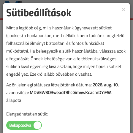
Sütibeállítások
×
Toggle
naviga
Mint a legtöbb cég, mi is használunk úgynevezett sütiket
(cookies) a honlapunkon, mert nélkülük nem tudnánk megfelelő
felhasználói élményt biztosítani és fontos funkciókat
VL cikkvásárlás
működtetni. Ha beleegyezik a sütik használatába, válassza azok
elfogadását. Önnek lehetősége van a feltétlenül szükséges
360°-os látószögű, beltéri, mennyezeti,
sütiken kívül egyénileg kiválasztani, hogy milyen típusú sütiket
süllyesztett mozgásérzékelők című cikk
engedélyez. Ezekről alább bővebben olvashat.
vásárlása
Az ön jelenlegi státusza létrejöttének dátuma:
2026. aug. 10.
,
azonosítója:
MDVEW3O3weaoT3hcGimywKcacmDYiFW
,
A vásárlással korlátlan hozzáférést kap a cikkhez, ami a
állapota:
sikeres online elektronikus fizetést követően azonnal
aktiválódik. A hozzáférése nem évül el.
Elengedhetetlen sütik:
A rendeléshez kérjük, lépjen be!
Illetve, ha még nem tette meg, kérjük, regisztráljon!