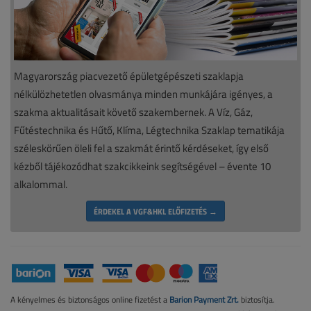
Magyarország piacvezető épületgépészeti szaklapja
nélkülözhetetlen olvasmánya minden munkájára igényes, a
szakma aktualitásait követő szakembernek. A Víz, Gáz,
Fűtéstechnika és Hűtő, Klíma, Légtechnika Szaklap tematikája
széleskörűen öleli fel a szakmát érintő kérdéseket, így első
kézből tájékozódhat szakcikkeink segítségével – évente 10
alkalommal.
ÉRDEKEL A VGF&HKL ELŐFIZETÉS →
A kényelmes és biztonságos online fizetést a
Barion Payment Zrt.
biztosítja.