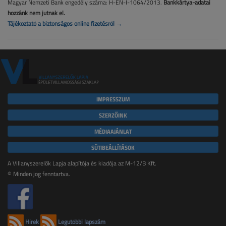
Magyar Nemzeti Bank engedély száma: H-EN-I-1064/2013.
Bankkártya-adatai
hozzánk nem jutnak el.
Tájékoztató a biztonságos online fizetésről →
IMPRESSZUM
SZERZŐINK
MÉDIAAJÁNLAT
SÜTIBEÁLLÍTÁSOK
A Villanyszerelők Lapja alapítója és kiadója az M-12/B Kft.
© Minden jog fenntartva.
Hírek
Legutóbbi lapszám