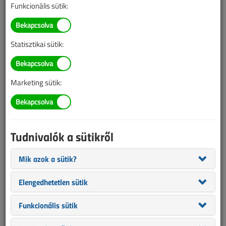
Funkcionális sütik:
BELÉPÉS/REGISZTRÁCIÓ
Statisztikai sütik:
Tudnivalók az online cikkvásárlásról
Marketing sütik:
Van más mód ahhoz, hogy hozzáférjek egy cikkhez?
A megvásárolt cikket megkapom nyomtatott formában
is?
Tudnivalók a sütikről
Meddig érvényes a hozzáférés a megvásárolt cikkhez?
Mik azok a sütik?
VL előfizetés
Elengedhetetlen sütik
Funkcionális sütik