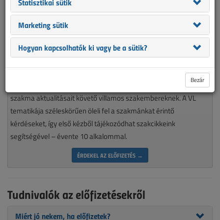
Statisztikai sütik
Marketing sütik
Hogyan kapcsolhatók ki vagy be a sütik?
Magyarország piacvezető épületvillamossági szaklapja
Bezár
nélkülözhetetlen olvasmánya minden munkájára igényes, a
szakma aktualitásait követő villamos szakembereknek. A VL
tematikája széleskörűen öleli fel a szakmánkat érintő
kérdéseket, így első kézből tájékozódhat szakcikkeink
segítségével – évente 10 alkalommal.
ÉRDEKEL AZ ELŐFIZETÉS →
Tudnivalók az előfizetésekről
Miért jó nekem, ha előfizetek?