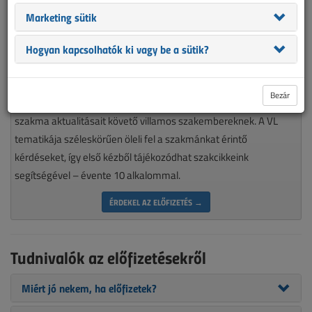
Marketing sütik
Hogyan kapcsolhatók ki vagy be a sütik?
Magyarország piacvezető épületvillamossági szaklapja
Bezár
nélkülözhetetlen olvasmánya minden munkájára igényes, a
szakma aktualitásait követő villamos szakembereknek. A VL
tematikája széleskörűen öleli fel a szakmánkat érintő
kérdéseket, így első kézből tájékozódhat szakcikkeink
segítségével – évente 10 alkalommal.
ÉRDEKEL AZ ELŐFIZETÉS →
Tudnivalók az előfizetésekről
Miért jó nekem, ha előfizetek?