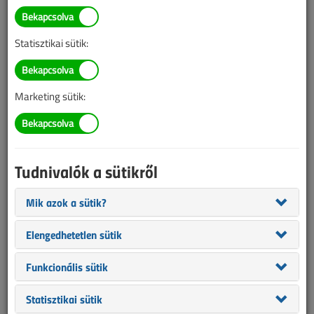
BELÉPÉS/REGISZTRÁCIÓ
Statisztikai sütik:
Tudnivalók az online cikkvásárlásról
Marketing sütik:
Van más mód ahhoz, hogy hozzáférjek egy cikkhez?
A megvásárolt cikket megkapom nyomtatott formában
is?
Tudnivalók a sütikről
Meddig érvényes a hozzáférés a megvásárolt cikkhez?
Mik azok a sütik?
VL előfizetés
Elengedhetetlen sütik
Funkcionális sütik
Statisztikai sütik