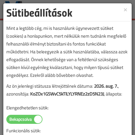
Sütibeállítások
×
Toggle
naviga
Mint a legtöbb cég, mi is használunk úgynevezett sütiket
(cookies) a honlapunkon, mert nélkülük nem tudnánk megfelelő
felhasználói élményt biztosítani és fontos funkciókat
VL cikkvásárlás
működtetni. Ha beleegyezik a sütik használatába, válassza azok
elfogadását. Önnek lehetősége van a feltétlenül szükséges
A robbanásbiztonság-technika elmúlt 20
sütiken kívül egyénileg kiválasztani, hogy milyen típusú sütiket
éve és a jövő feladatai című cikk vásárlása
engedélyez. Ezekről alább bővebben olvashat.
Az ön jelenlegi státusza létrejöttének dátuma:
2026. aug. 7.
,
A vásárlással korlátlan hozzáférést kap a cikkhez, ami a
azonosítója:
KoZOx1GSWvC5kTlLYLYRNEz2zD5N23J
, állapota:
sikeres online elektronikus fizetést követően azonnal
aktiválódik. A hozzáférése nem évül el.
Elengedhetetlen sütik:
A rendeléshez kérjük, lépjen be!
Illetve, ha még nem tette meg, kérjük, regisztráljon!
Funkcionális sütik: