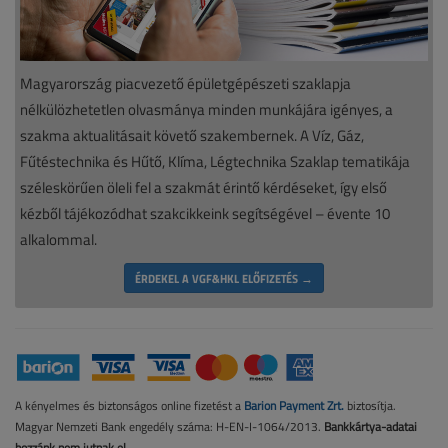
Magyarország piacvezető épületgépészeti szaklapja
nélkülözhetetlen olvasmánya minden munkájára igényes, a
szakma aktualitásait követő szakembernek. A Víz, Gáz,
Fűtéstechnika és Hűtő, Klíma, Légtechnika Szaklap tematikája
széleskörűen öleli fel a szakmát érintő kérdéseket, így első
kézből tájékozódhat szakcikkeink segítségével – évente 10
alkalommal.
ÉRDEKEL A VGF&HKL ELŐFIZETÉS →
A kényelmes és biztonságos online fizetést a
Barion Payment Zrt.
biztosítja.
Magyar Nemzeti Bank engedély száma: H-EN-I-1064/2013.
Bankkártya-adatai
hozzánk nem jutnak el.