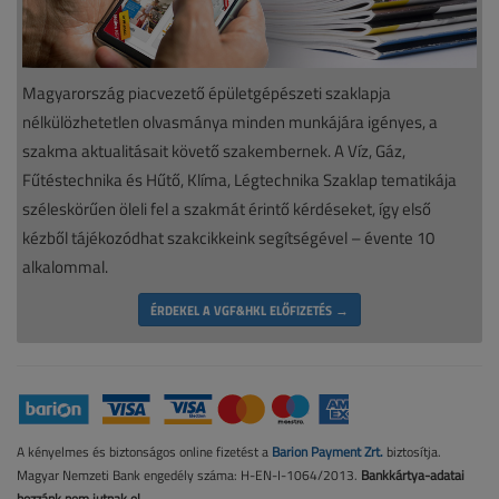
Magyarország piacvezető épületgépészeti szaklapja
nélkülözhetetlen olvasmánya minden munkájára igényes, a
szakma aktualitásait követő szakembernek. A Víz, Gáz,
Fűtéstechnika és Hűtő, Klíma, Légtechnika Szaklap tematikája
széleskörűen öleli fel a szakmát érintő kérdéseket, így első
kézből tájékozódhat szakcikkeink segítségével – évente 10
alkalommal.
ÉRDEKEL A VGF&HKL ELŐFIZETÉS →
A kényelmes és biztonságos online fizetést a
Barion Payment Zrt.
biztosítja.
Magyar Nemzeti Bank engedély száma: H-EN-I-1064/2013.
Bankkártya-adatai
hozzánk nem jutnak el.