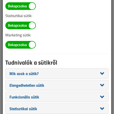
BELÉPÉS/REGISZTRÁCIÓ
Statisztikai sütik:
Tudnivalók az online cikkvásárlásról
Marketing sütik:
Van más mód ahhoz, hogy hozzáférjek egy cikkhez?
A megvásárolt cikket megkapom nyomtatott formában
is?
Tudnivalók a sütikről
Meddig érvényes a hozzáférés a megvásárolt cikkhez?
Mik azok a sütik?
VL előfizetés
Elengedhetetlen sütik
Funkcionális sütik
Statisztikai sütik