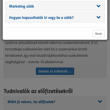
Marketing sütik
Hogyan kapcsolhatók ki vagy be a sütik?
Magyarország piacvezető épületvillamossági szaklapja
Bezár
nélkülözhetetlen olvasmánya minden munkájára igényes, a
szakma aktualitásait követő villamos szakembereknek. A VL
tematikája széleskörűen öleli fel a szakmánkat érintő
kérdéseket, így első kézből tájékozódhat szakcikkeink
segítségével – évente 10 alkalommal.
ÉRDEKEL AZ ELŐFIZETÉS →
Tudnivalók az előfizetésekről
Miért jó nekem, ha előfizetek?