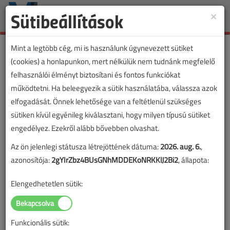
Sütibeállítások
×
Toggle
naviga
Mint a legtöbb cég, mi is használunk úgynevezett sütiket
(cookies) a honlapunkon, mert nélkülük nem tudnánk megfelelő
felhasználói élményt biztosítani és fontos funkciókat
VL cikkvásárlás
működtetni. Ha beleegyezik a sütik használatába, válassza azok
elfogadását. Önnek lehetősége van a feltétlenül szükséges
Inverterek tűzveszélye – az ismeretlen
sütiken kívül egyénileg kiválasztani, hogy milyen típusú sütiket
gyújtogató című cikk vásárlása
engedélyez. Ezekről alább bővebben olvashat.
Az ön jelenlegi státusza létrejöttének dátuma:
2026. aug. 6.
,
A vásárlással korlátlan hozzáférést kap a cikkhez, ami a
azonosítója:
2gYIrZbz4BUsGNhMDDEKoNRKKlJ2Bi2
, állapota:
sikeres online elektronikus fizetést követően azonnal
aktiválódik. A hozzáférése nem évül el.
Elengedhetetlen sütik:
A rendeléshez kérjük, lépjen be!
Illetve, ha még nem tette meg, kérjük, regisztráljon!
Funkcionális sütik: