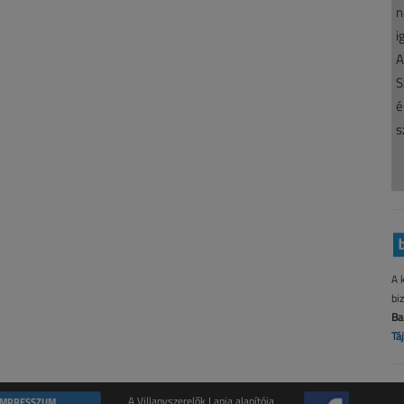
n
i
A
S
é
s
A 
bi
Ba
Tá
IMPRESSZUM
A Villanyszerelők Lapja alapítója