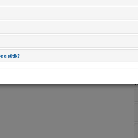
n
i
s
?
a
ban is?
t
a
ez?
e a sütik?
T