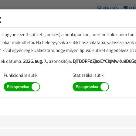
KERESÉS
ELŐ
k
H
unk úgynevezett sütiket (cookies) a honlapunkon, mert nélkülük nem tud
kciókat működtetni. Ha beleegyezik a sütik használatába, válassza azok
n kívül egyénileg kiválasztani, hogy milyen típusú sütiket engedélyez. E
tének dátuma:
2026. aug. 7.
, azonosítója:
BjTBORFdZjexEYCJqMwKu9D8S
Funkcionális sütik:
Statisztikai sütik:
című cikk vásárlása
,
A rendeléshez kérjük, lépjen be!
Illetve, ha még nem tette meg, kérjük, regisztráljon!
BELÉPÉS/REGISZTRÁCIÓ
M