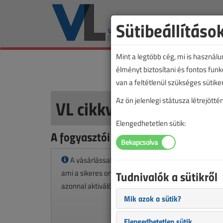
Sütibeállításo
Mint a legtöbb cég, mi is használ
élményt biztosítani és fontos fun
van a feltétlenül szükséges sütike
VL cikkvásárlás
Az ön jelenlegi státusza létrejöt
Elengedhetetlen sütik:
A fogyasztói hálózatok végpontjai 
A vásárlással korlátlan hozzáférést kap a cikkhez
ami a sikeres online elektronikus fizetést követően
Tudnivalók a sütikről
azonnal aktiválódik. A hozzáférése nem évül el.
Mik azok a sütik?
Elengedhetetlen sütik