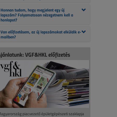
Honnan tudom, hogy megjelent egy új
lapszám? Folyamatosan nézegetnem kell a
honlapot?
Van előfizetésem, az új lapszámokat elküldik e-
mailben?
Ajánlatunk: VGF&HKL előfizetés
agyarország piacvezető épületgépészeti szaklapja