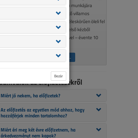
élkülözhetetlen olvasmánya minden munkájára
gényes, a szakma aktualitásait követő villamos
zakembereknek. A VL tematikája széleskörűen öleli fel
 szakmánkat érintő kérdéseket, így első kézből
ájékozódhat szakcikkeink segítségével – évente 10
lkalommal.
ÉRDEKEL AZ ELŐFIZETÉS →
Bezár
udnivalók az előfizetésekről
Miért jó nekem, ha előfizetek?
Az előfizetés az egyetlen mód ahhoz, hogy
hozzáférjek minden tartalomhoz?
Miért éri meg két évre előfizetnem, ha
árkedvezményt nem kapok?