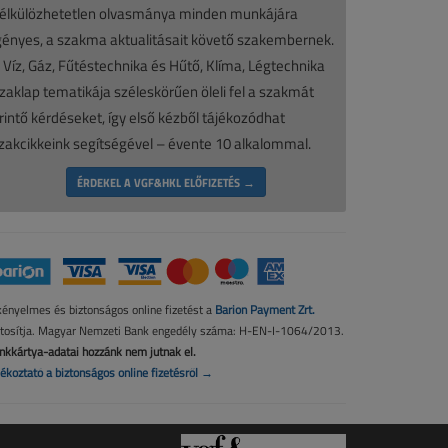
élkülözhetetlen olvasmánya minden munkájára
gényes, a szakma aktualitásait követő szakembernek.
 Víz, Gáz, Fűtéstechnika és Hűtő, Klíma, Légtechnika
zaklap tematikája széleskörűen öleli fel a szakmát
rintő kérdéseket, így első kézből tájékozódhat
zakcikkeink segítségével – évente 10 alkalommal.
ÉRDEKEL A VGF&HKL ELŐFIZETÉS →
kényelmes és biztonságos online fizetést a
Barion Payment Zrt.
ztosítja. Magyar Nemzeti Bank engedély száma: H-EN-I-1064/2013.
nkkártya-adatai hozzánk nem jutnak el.
jékoztató a biztonságos online fizetésről →