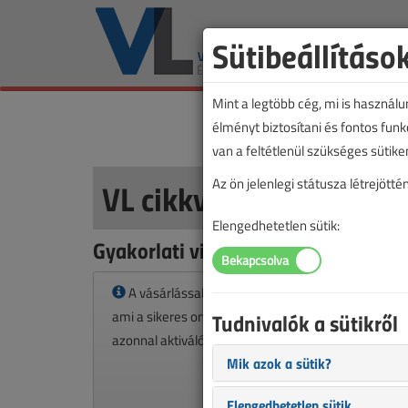
Sütibeállításo
Mint a legtöbb cég, mi is használ
élményt biztosítani és fontos fun
van a feltétlenül szükséges sütike
VL cikkvásárlás
Az ön jelenlegi státusza létrejöt
Elengedhetetlen sütik:
Gyakorlati világítástechnika című c
A vásárlással korlátlan hozzáférést kap a cikkhez
ami a sikeres online elektronikus fizetést követően
Tudnivalók a sütikről
azonnal aktiválódik. A hozzáférése nem évül el.
Mik azok a sütik?
Elengedhetetlen sütik