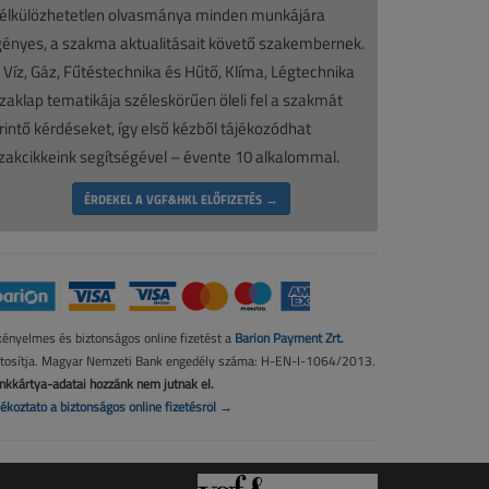
élkülözhetetlen olvasmánya minden munkájára
gényes, a szakma aktualitásait követő szakembernek.
 Víz, Gáz, Fűtéstechnika és Hűtő, Klíma, Légtechnika
zaklap tematikája széleskörűen öleli fel a szakmát
rintő kérdéseket, így első kézből tájékozódhat
zakcikkeink segítségével – évente 10 alkalommal.
ÉRDEKEL A VGF&HKL ELŐFIZETÉS →
kényelmes és biztonságos online fizetést a
Barion Payment Zrt.
ztosítja. Magyar Nemzeti Bank engedély száma: H-EN-I-1064/2013.
nkkártya-adatai hozzánk nem jutnak el.
jékoztató a biztonságos online fizetésről →