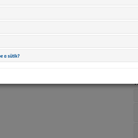
n
i
s
?
a
ban is?
t
a
ez?
e a sütik?
T