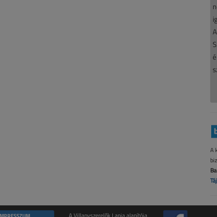
n
i
A
S
é
s
A 
bi
Ba
Tá
IMPRESSZUM
A Villanyszerelők Lapja alapítója