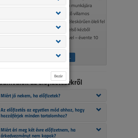
élkülözhetetlen olvasmánya minden munkájára
gényes, a szakma aktualitásait követő villamos
zakembereknek. A VL tematikája széleskörűen öleli fel
 szakmánkat érintő kérdéseket, így első kézből
ájékozódhat szakcikkeink segítségével – évente 10
lkalommal.
ÉRDEKEL AZ ELŐFIZETÉS →
Bezár
udnivalók az előfizetésekről
Miért jó nekem, ha előfizetek?
Az előfizetés az egyetlen mód ahhoz, hogy
hozzáférjek minden tartalomhoz?
Miért éri meg két évre előfizetnem, ha
árkedvezményt nem kapok?