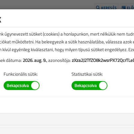
KERESÉS
ELŐ
k
H
unk úgynevezett sütiket (cookies) a honlapunkon, mert nélkülük nem tud
kciókat működtetni. Ha beleegyezik a sütik használatába, válassza azok
n kívül egyénileg kiválasztani, hogy milyen típusú sütiket engedélyez. E
tének dátuma:
2026. aug. 9.
, azonosítója:
zXza2J2TfZO8k2wsrPX72QcrTL
Funkcionális sütik:
Statisztikai sütik:
ikk vásárlása
,
A rendeléshez kérjük, lépjen be!
Illetve, ha még nem tette meg, kérjük, regisztráljon!
BELÉPÉS/REGISZTRÁCIÓ
M