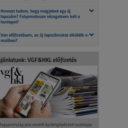
Honnan tudom, hogy megjelent egy új
lapszám? Folyamatosan nézegetnem kell a
honlapot?
Van előfizetésem, az új lapszámokat elküldik e-
mailben?
Ajánlatunk: VGF&HKL előfizetés
agyarország piacvezető épületgépészeti szaklapja