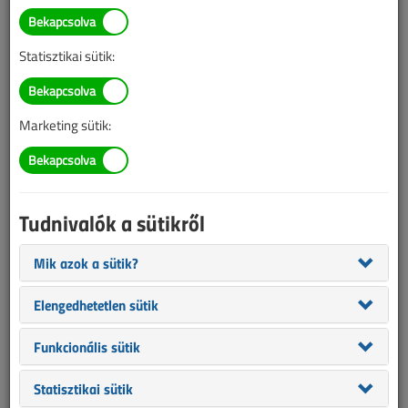
BELÉPÉS/REGISZTRÁCIÓ
Statisztikai sütik:
Tudnivalók az online cikkvásárlásról
Marketing sütik:
Van más mód ahhoz, hogy hozzáférjek egy cikkhez?
A megvásárolt cikket megkapom nyomtatott formában
is?
Tudnivalók a sütikről
Meddig érvényes a hozzáférés a megvásárolt cikkhez?
Mik azok a sütik?
VL előfizetés
Elengedhetetlen sütik
Funkcionális sütik
Statisztikai sütik