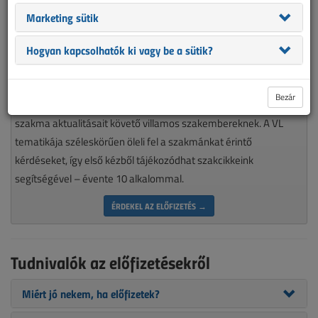
Marketing sütik
Hogyan kapcsolhatók ki vagy be a sütik?
Magyarország piacvezető épületvillamossági szaklapja
Bezár
nélkülözhetetlen olvasmánya minden munkájára igényes, a
szakma aktualitásait követő villamos szakembereknek. A VL
tematikája széleskörűen öleli fel a szakmánkat érintő
kérdéseket, így első kézből tájékozódhat szakcikkeink
segítségével – évente 10 alkalommal.
ÉRDEKEL AZ ELŐFIZETÉS →
Tudnivalók az előfizetésekről
Miért jó nekem, ha előfizetek?