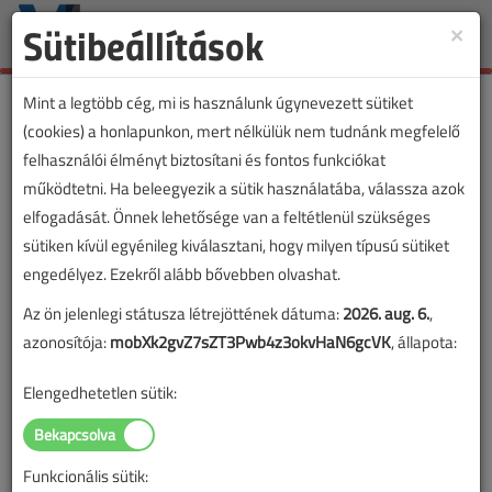
Sütibeállítások
×
Toggle
naviga
Mint a legtöbb cég, mi is használunk úgynevezett sütiket
(cookies) a honlapunkon, mert nélkülük nem tudnánk megfelelő
felhasználói élményt biztosítani és fontos funkciókat
VL cikkvásárlás
működtetni. Ha beleegyezik a sütik használatába, válassza azok
elfogadását. Önnek lehetősége van a feltétlenül szükséges
Generátormegszakító-szekrény tervezése
sütiken kívül egyénileg kiválasztani, hogy milyen típusú sütiket
című cikk vásárlása
engedélyez. Ezekről alább bővebben olvashat.
Az ön jelenlegi státusza létrejöttének dátuma:
2026. aug. 6.
,
A vásárlással korlátlan hozzáférést kap a cikkhez, ami a
azonosítója:
mobXk2gvZ7sZT3Pwb4z3okvHaN6gcVK
, állapota:
sikeres online elektronikus fizetést követően azonnal
aktiválódik. A hozzáférése nem évül el.
Elengedhetetlen sütik:
A rendeléshez kérjük, lépjen be!
Illetve, ha még nem tette meg, kérjük, regisztráljon!
Funkcionális sütik: