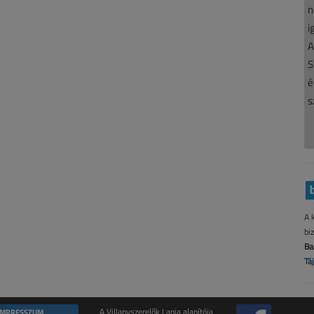
n
i
A
S
é
s
A 
bi
Ba
Tá
IMPRESSZUM
A Villanyszerelők Lapja alapítója