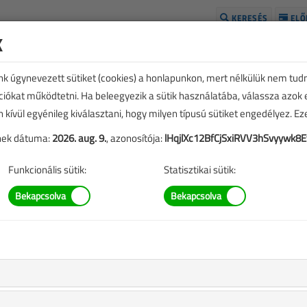
KERESÉS
ELŐ
k
H
unk úgynevezett sütiket (cookies) a honlapunkon, mert nélkülük nem tud
kciókat működtetni. Ha beleegyezik a sütik használatába, válassza azok
n kívül egyénileg kiválasztani, hogy milyen típusú sütiket engedélyez. E
tének dátuma:
2026. aug. 9.
, azonosítója:
lHqjlXc12BfCjSxiRVV3hSvyywk8E
Funkcionális sütik:
Statisztikai sütik:
állapotfelmérése II. című cikk vásárlása
,
A rendeléshez kérjük, lépjen be!
Illetve, ha még nem tette meg, kérjük, regisztráljon!
BELÉPÉS/REGISZTRÁCIÓ
M