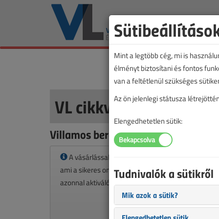
Sütibeállításo
Mint a legtöbb cég, mi is használ
élményt biztosítani és fontos fun
van a feltétlenül szükséges sütike
VL cikkvásárlás
Az ön jelenlegi státusza létrejöt
Elengedhetetlen sütik:
Villamos berendezések termográfiai 
A vásárlással korlátlan hozzáférést kap a cikkhez
ami a sikeres online elektronikus fizetést követően
Tudnivalók a sütikről
azonnal aktiválódik. A hozzáférése nem évül el.
Mik azok a sütik?
Elengedhetetlen sütik