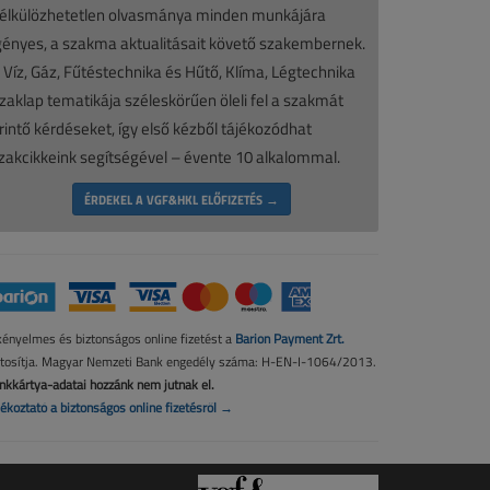
élkülözhetetlen olvasmánya minden munkájára
gényes, a szakma aktualitásait követő szakembernek.
 Víz, Gáz, Fűtéstechnika és Hűtő, Klíma, Légtechnika
zaklap tematikája széleskörűen öleli fel a szakmát
rintő kérdéseket, így első kézből tájékozódhat
zakcikkeink segítségével – évente 10 alkalommal.
ÉRDEKEL A VGF&HKL ELŐFIZETÉS →
kényelmes és biztonságos online fizetést a
Barion Payment Zrt.
ztosítja. Magyar Nemzeti Bank engedély száma: H-EN-I-1064/2013.
nkkártya-adatai hozzánk nem jutnak el.
jékoztató a biztonságos online fizetésről →