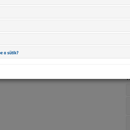
n
i
s
?
a
ban is?
t
a
ez?
e a sütik?
T