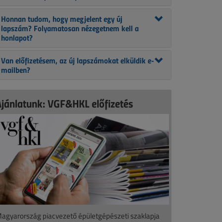
Honnan tudom, hogy megjelent egy új
lapszám? Folyamatosan nézegetnem kell a
honlapot?
Van előfizetésem, az új lapszámokat elküldik e-
mailben?
Ajánlatunk: VGF&HKL előfizetés
agyarország piacvezető épületgépészeti szaklapja