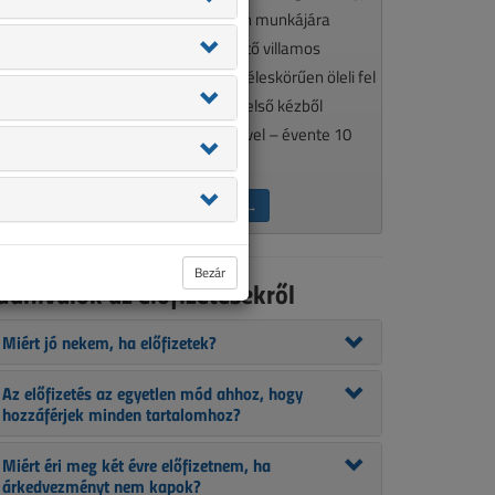
élkülözhetetlen olvasmánya minden munkájára
gényes, a szakma aktualitásait követő villamos
zakembereknek. A VL tematikája széleskörűen öleli fel
 szakmánkat érintő kérdéseket, így első kézből
ájékozódhat szakcikkeink segítségével – évente 10
lkalommal.
ÉRDEKEL AZ ELŐFIZETÉS →
Bezár
udnivalók az előfizetésekről
Miért jó nekem, ha előfizetek?
Az előfizetés az egyetlen mód ahhoz, hogy
hozzáférjek minden tartalomhoz?
Miért éri meg két évre előfizetnem, ha
árkedvezményt nem kapok?