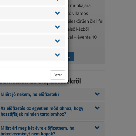
élkülözhetetlen olvasmánya minden munkájára
gényes, a szakma aktualitásait követő villamos
zakembereknek. A VL tematikája széleskörűen öleli fel
 szakmánkat érintő kérdéseket, így első kézből
ájékozódhat szakcikkeink segítségével – évente 10
lkalommal.
ÉRDEKEL AZ ELŐFIZETÉS →
Bezár
udnivalók az előfizetésekről
Miért jó nekem, ha előfizetek?
Az előfizetés az egyetlen mód ahhoz, hogy
hozzáférjek minden tartalomhoz?
Miért éri meg két évre előfizetnem, ha
árkedvezményt nem kapok?