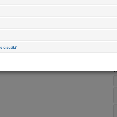
n
i
s
?
a
ban is?
t
a
ez?
e a sütik?
T