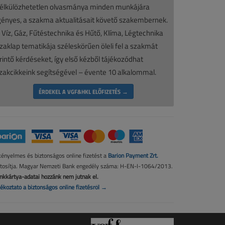
élkülözhetetlen olvasmánya minden munkájára
gényes, a szakma aktualitásait követő szakembernek.
 Víz, Gáz, Fűtéstechnika és Hűtő, Klíma, Légtechnika
zaklap tematikája széleskörűen öleli fel a szakmát
rintő kérdéseket, így első kézből tájékozódhat
zakcikkeink segítségével – évente 10 alkalommal.
ÉRDEKEL A VGF&HKL ELŐFIZETÉS →
kényelmes és biztonságos online fizetést a
Barion Payment Zrt.
ztosítja. Magyar Nemzeti Bank engedély száma: H-EN-I-1064/2013.
nkkártya-adatai hozzánk nem jutnak el.
jékoztató a biztonságos online fizetésről →