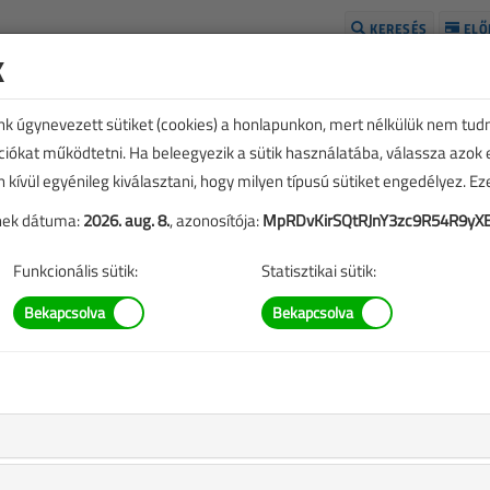
KERESÉS
ELŐ
k
H
unk úgynevezett sütiket (cookies) a honlapunkon, mert nélkülük nem tud
kciókat működtetni. Ha beleegyezik a sütik használatába, válassza azok
n kívül egyénileg kiválasztani, hogy milyen típusú sütiket engedélyez. E
tének dátuma:
2026. aug. 8.
, azonosítója:
MpRDvKirSQtRJnY3zc9R54R9yX
Funkcionális sütik:
Statisztikai sütik:
trában című cikk vásárlása
,
A rendeléshez kérjük, lépjen be!
Illetve, ha még nem tette meg, kérjük, regisztráljon!
BELÉPÉS/REGISZTRÁCIÓ
M