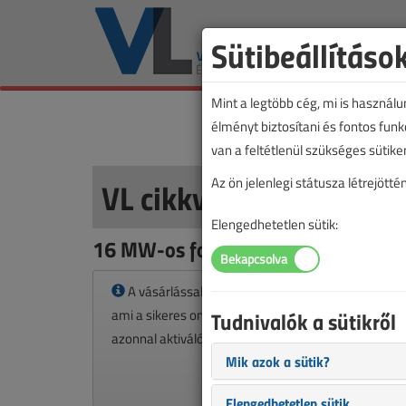
Sütibeállításo
Mint a legtöbb cég, mi is használ
élményt biztosítani és fontos fun
van a feltétlenül szükséges sütike
VL cikkvásárlás
Az ön jelenlegi státusza létrejöt
Elengedhetetlen sütik:
16 MW-os fotovillamos erőmű a Má
A vásárlással korlátlan hozzáférést kap a cikkhez
ami a sikeres online elektronikus fizetést követően
Tudnivalók a sütikről
azonnal aktiválódik. A hozzáférése nem évül el.
Mik azok a sütik?
Elengedhetetlen sütik