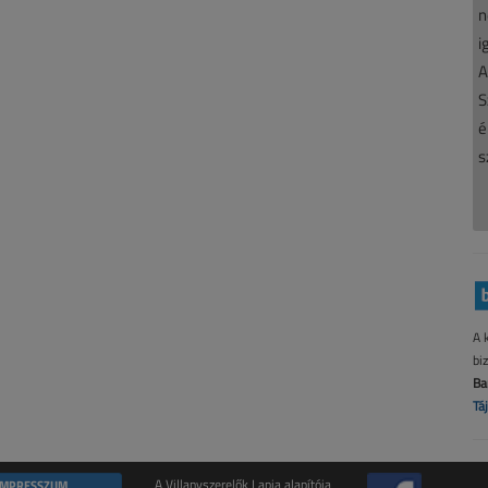
n
i
A
S
é
s
A 
bi
Ba
Tá
IMPRESSZUM
A Villanyszerelők Lapja alapítója