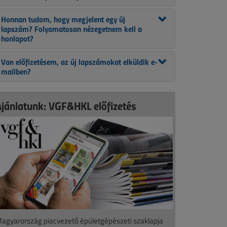
Honnan tudom, hogy megjelent egy új
lapszám? Folyamatosan nézegetnem kell a
honlapot?
Van előfizetésem, az új lapszámokat elküldik e-
mailben?
Ajánlatunk: VGF&HKL előfizetés
agyarország piacvezető épületgépészeti szaklapja