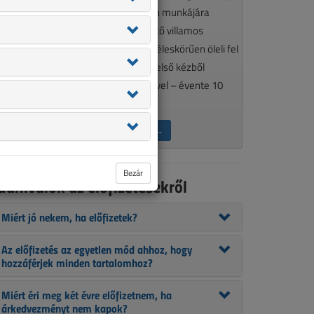
élkülözhetetlen olvasmánya minden munkájára
gényes, a szakma aktualitásait követő villamos
zakembereknek. A VL tematikája széleskörűen öleli fel
 szakmánkat érintő kérdéseket, így első kézből
ájékozódhat szakcikkeink segítségével – évente 10
lkalommal.
ÉRDEKEL AZ ELŐFIZETÉS →
Bezár
udnivalók az előfizetésekről
Miért jó nekem, ha előfizetek?
Az előfizetés az egyetlen mód ahhoz, hogy
hozzáférjek minden tartalomhoz?
Miért éri meg két évre előfizetnem, ha
árkedvezményt nem kapok?