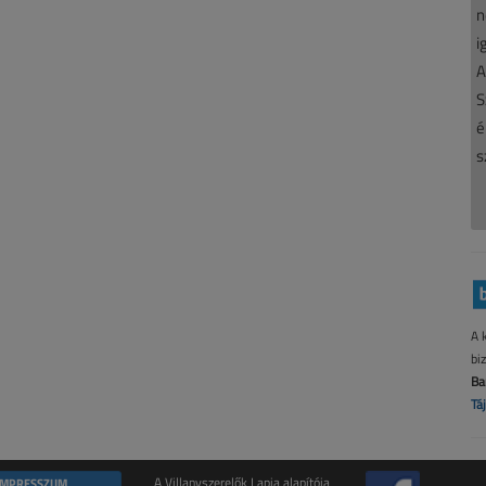
n
i
A
S
é
s
A 
bi
Ba
Tá
IMPRESSZUM
A Villanyszerelők Lapja alapítója