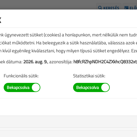
KERESÉS
ELŐ
k
H
unk úgynevezett sütiket (cookies) a honlapunkon, mert nélkülük nem tud
kciókat működtetni. Ha beleegyezik a sütik használatába, válassza azok
n kívül egyénileg kiválasztani, hogy milyen típusú sütiket engedélyez. E
tének dátuma:
2026. aug. 9.
, azonosítója:
h8fcRZhpNDH2C4ZXkhcQ8332xt
Funkcionális sütik:
Statisztikai sütik:
ELFOGYOTT
M