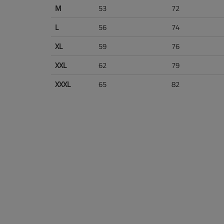
M
53
72
L
56
74
XL
59
76
XXL
62
79
XXXL
65
82