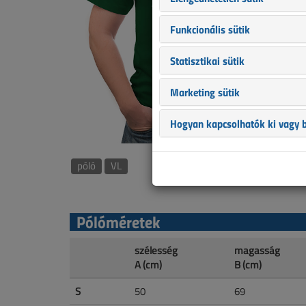
Funkcionális sütik
Statisztikai sütik
Marketing sütik
Hogyan kapcsolhatók ki vagy b
póló
VL
Pólóméretek
szélesség
magasság
A (cm)
B (cm)
S
50
69