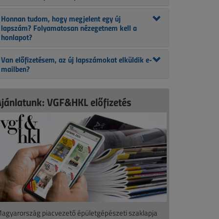
Honnan tudom, hogy megjelent egy új
lapszám? Folyamatosan nézegetnem kell a
honlapot?
Van előfizetésem, az új lapszámokat elküldik e-
mailben?
Ajánlatunk: VGF&HKL előfizetés
agyarország piacvezető épületgépészeti szaklapja