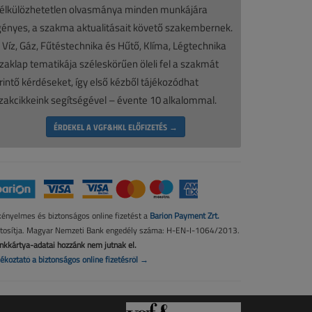
élkülözhetetlen olvasmánya minden munkájára
gényes, a szakma aktualitásait követő szakembernek.
 Víz, Gáz, Fűtéstechnika és Hűtő, Klíma, Légtechnika
zaklap tematikája széleskörűen öleli fel a szakmát
rintő kérdéseket, így első kézből tájékozódhat
zakcikkeink segítségével – évente 10 alkalommal.
ÉRDEKEL A VGF&HKL ELŐFIZETÉS →
kényelmes és biztonságos online fizetést a
Barion Payment Zrt.
ztosítja. Magyar Nemzeti Bank engedély száma: H-EN-I-1064/2013.
nkkártya-adatai hozzánk nem jutnak el.
jékoztató a biztonságos online fizetésről →