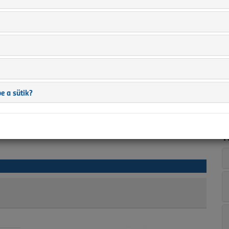
n
i
s
a
t
a
e a sütik?
T