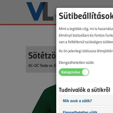
Sütibeállításo
Mint a legtöbb cég, mi is használ
élményt biztosítani és fontos fun
van a feltétlenül szükséges sütike
Sötétzöld AC-DC póló
Az ön jelenlegi státusza létrejöt
Elengedhetetlen sütik:
AC-DC Tesla vs. Edison
Tudnivalók a sütikről
Mik azok a sütik?
Elengedhetetlen sütik