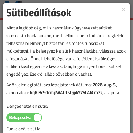
Sütibeállítások
×
Toggle
naviga
Mint a legtöbb cég, mi is használunk úgynevezett sütiket
(cookies) a honlapunkon, mert nélkülük nem tudnánk megfelelő
felhasználói élményt biztosítani és fontos funkciókat
működtetni. Ha beleegyezik a sütik használatába, válassza azok
elfogadását. Önnek lehetősége van a feltétlenül szükséges
sütiken kívül egyénileg kiválasztani, hogy milyen típusú sütiket
engedélyez. Ezekről alább bővebben olvashat.
Az ön jelenlegi státusza létrejöttének dátuma:
2026. aug. 9.
,
azonosítója:
RqKI8c9dcmpWAULsDjpkY76LAIiCm2z
, állapota:
Elengedhetetlen sütik:
Hiba: a keresett oldal nem
található
Funkcionális sütik: