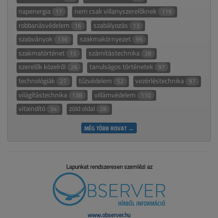
napenergia
nem csak villanyszerelőknek
17
119
robbanásvédelem
szabályozás
16
13
szabványok
szakmakörnyezet
136
99
szakmatörténet
számítástechnika
15
28
szerelők közelről
tanulságos történetek
26
97
technológiák
tűzvédelem
vezérléstechnika
27
52
97
világítástechnika
villámvédelem
138
110
vitaindító
zöld oldal
34
28
MÉG TÖBB ROVAT →
Lapunkat rendszeresen szemlézi az
www.observer.hu