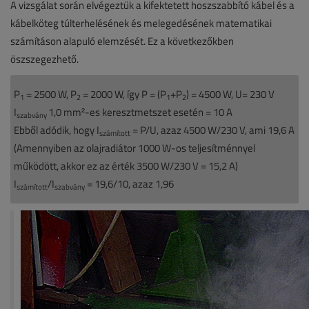
A vizsgálat során elvégeztük a kifektetett hoszszabbító kábel és a
kábelköteg túlterhelésének és melegedésének matematikai
számításon alapuló elemzését. Ez a következőkben
öszszegezhető.
P
= 2500 W, P
= 2000 W, így P = (P
+P
) = 4500 W, U= 230 V
1
2
1
2
I
1,0 mm²-es keresztmetszet esetén = 10 A
szabvány
Ebből adódik, hogy I
= P/U, azaz 4500 W/230 V, ami 19,6 A
számított
(Amennyiben az olajradiátor 1000 W-os teljesítménnyel
működött, akkor ez az érték 3500 W/230 V = 15,2 A)
I
/I
= 19,6/10, azaz 1,96
számított
szabvány