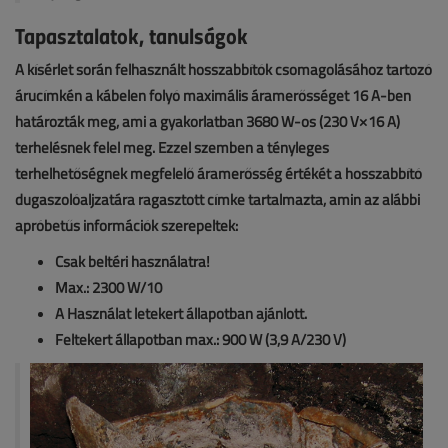
Tapasztalatok, tanulságok
A kísérlet során felhasznált hosszabbítók csomagolásához tartozó
árucímkén a kábelen folyó maximális áramerősséget 16 A-ben
határozták meg, ami a gyakorlatban 3680 W-os (230 V×16 A)
terhelésnek felel meg. Ezzel szemben a tényleges
terhelhetőségnek megfelelő áramerősség értékét a hosszabbító
dugaszolóaljzatára ragasztott címke tartalmazta, amin az alábbi
apróbetűs információk szerepeltek:
Csak beltéri használatra!
Max.: 2300 W/10
A Használat letekert állapotban ajánlott.
Feltekert állapotban max.: 900 W (3,9 A/230 V)