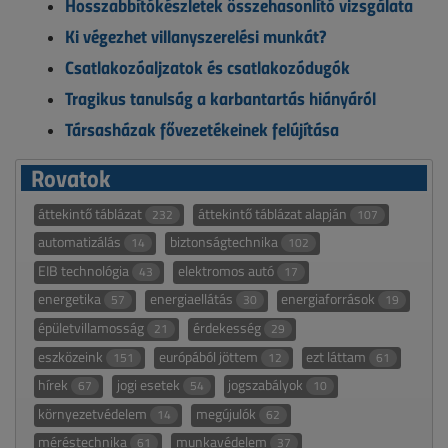
Hosszabbítókészletek összehasonlító vizsgálata
Ki végezhet villanyszerelési munkát?
Csatlakozóaljzatok és csatlakozódugók
Tragikus tanulság a karbantartás hiányáról
Társasházak fővezetékeinek felújítása
Rovatok
áttekintő táblázat
áttekintő táblázat alapján
232
107
automatizálás
biztonságtechnika
14
102
EIB technológia
elektromos autó
43
17
energetika
energiaellátás
energiaforrások
57
30
19
épületvillamosság
érdekesség
21
29
eszközeink
európából jöttem
ezt láttam
151
12
61
hírek
jogi esetek
jogszabályok
67
54
10
környezetvédelem
megújulók
14
62
méréstechnika
munkavédelem
61
37