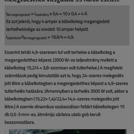
I
= I
x 0,4 = 10 x 0,4 = 4 A
kk megengedett
szabvány
Ez azt jelenti, hogy 4 amper a kábelköteg megengedett
terhelhetősége az eredeti 10 amper helyett
I
/I
= 19,6/4 = 4,9.
számított
kk megengedett
Eszerint tehát 4,9-szeresen túl volt terhelve a kábelköteg a
megengedetthez képest. (3500 W-os teljesítmény mellett a
kábelköteg 15,2/4 = 3,8-szorosan volt túlterhelve.) A megfelelő
számítások pedig kimutatták azt is, hogy 24-szeres melegedés
jött létre a kábelkötegben a megengedetthez képest a 4,9-szeres
túlterhelés hatására. (Amennyiben a terhelés 3500 W volt, akkor a
kábelkötegben (15,22×1,4)/22,4=14,4-szeres melegedés jött
létre.) A szemle dinamikus szakaszában feltárt kábelkötegen 15
db 0,5-3 mm-es, átmérőjű zárlatra utaló göb került
beazonosításra.