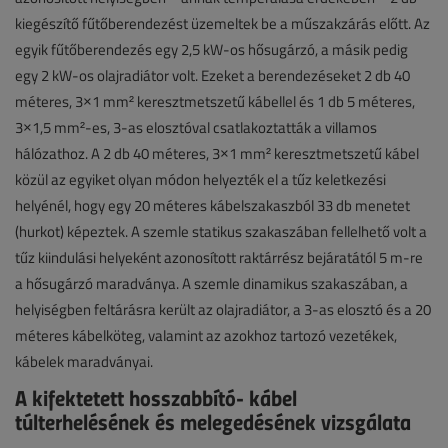
kiegészítő fűtőberendezést üzemeltek be a műszakzárás előtt. Az
egyik fűtőberendezés egy 2,5 kW-os hősugárzó, a másik pedig
egy 2 kW-os olajradiátor volt. Ezeket a berendezéseket 2 db 40
méteres, 3×1 mm² keresztmetszetű kábellel és 1 db 5 méteres,
3×1,5 mm²-es, 3-as elosztóval csatlakoztatták a villamos
hálózathoz. A 2 db 40 méteres, 3×1 mm² keresztmetszetű kábel
közül az egyiket olyan módon helyezték el a tűz keletkezési
helyénél, hogy egy 20 méteres kábelszakaszból 33 db menetet
(hurkot) képeztek. A szemle statikus szakaszában fellelhető volt a
tűz kiindulási helyeként azonosított raktárrész bejáratától 5 m-re
a hősugárzó maradványa. A szemle dinamikus szakaszában, a
helyiségben feltárásra került az olajradiátor, a 3-as elosztó és a 20
méteres kábelköteg, valamint az azokhoz tartozó vezetékek,
kábelek maradványai.
A kifektetett hosszabbító- kábel
túlterhelésének és melegedésének vizsgálata