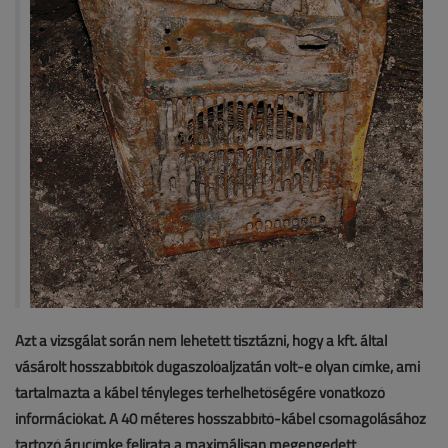
Azt a vizsgálat során nem lehetett tisztázni, hogy a kft. által
vásárolt hosszabbítók dugaszolóaljzatán volt-e olyan címke, ami
tartalmazta a kábel tényleges terhelhetőségére vonatkozó
információkat. A 40 méteres hosszabbító-kábel csomagolásához
tartozó árucímke felirata a maximálisan megengedett