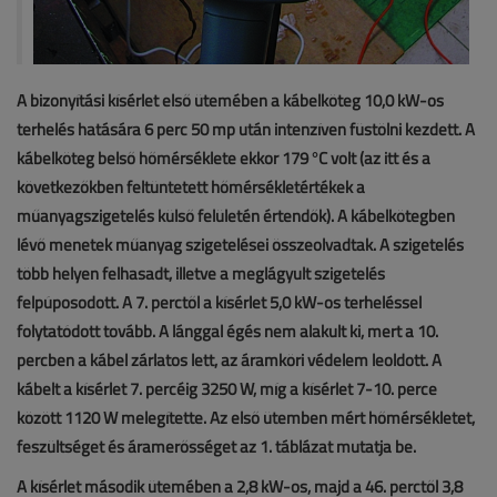
A bizonyítási kísérlet első ütemében a kábelköteg 10,0 kW-os
terhelés hatására 6 perc 50 mp után intenzíven füstölni kezdett. A
kábelköteg belső hőmérséklete ekkor 179 °C volt (az itt és a
következőkben feltüntetett hőmérsékletértékek a
műanyagszigetelés külső felületén értendők). A kábelkötegben
lévő menetek műanyag szigetelései összeolvadtak. A szigetelés
több helyen felhasadt, illetve a meglágyult szigetelés
felpúposodott. A 7. perctől a kísérlet 5,0 kW-os terheléssel
folytatódott tovább. A lánggal égés nem alakult ki, mert a 10.
percben a kábel zárlatos lett, az áramköri védelem leoldott. A
kábelt a kísérlet 7. percéig 3250 W, míg a kísérlet 7-10. perce
között 1120 W melegítette. Az első ütemben mért hőmérsékletet,
feszültséget és áramerősséget az 1. táblázat mutatja be.
A kísérlet második ütemében a 2,8 kW-os, majd a 46. perctől 3,8