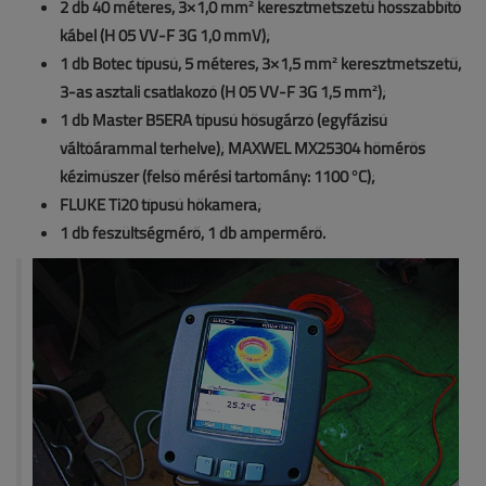
2 db 40 méteres, 3×1,0 mm² keresztmetszetű hosszabbító
kábel (H 05 VV-F 3G 1,0 mmV);
1 db Botec típusú, 5 méteres, 3×1,5 mm² keresztmetszetű,
3-as asztali csatlakozó (H 05 VV-F 3G 1,5 mm²);
1 db Master B5ERA típusú hősugárzó (egyfázisú
váltóárammal terhelve); MAXWEL MX25304 hőmérős
kéziműszer (felső mérési tartomány: 1100 °C);
FLUKE Ti20 típusú hőkamera;
1 db feszültségmérő, 1 db ampermérő.