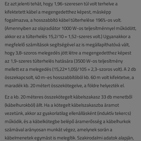
Ez azt jelenti tehát, hogy 1,96-szeresen túl volt terhelve a
kifektetett kábel a megengedetthez képest, másképp
fogalmazva, a hosszabbító kábel túlterhelése 196%-os volt.
(Amennyiben az olajradiátor 1000 W-os teljesítménnyel működött,
akkor ez a túlterhelés 15,2/10 = 1,52-szeres volt.) Ugyanakkor a
megfelelő számítások segítségével az is megállapíthatóvá vált,
hogy 3,8-szoros melegedés jött létre a megengedetthez képest
az 1,9-szeres túlterhelés hatására (3500 W-os teljesítmény
mellett ez a melegedés (15,22×1,05)/105 = 2,3-szoros volt). A 2 db
összekapcsolt, 40 m-es hosszabbítóból kb. 60 m volt kifektetve, a
maradék kb. 20 métert összekötegelve, a földre helyezték el.
Ez a kb. 20 méteres összekötegelt kábelszakasz 33 db menetből
(kábelhurokból) állt. Ha a kötegelt kábelszakaszba áramot
vezetünk, akkor az gyakorlatilag ellenállásként (induktív tekercs)
működik, és a kábelkötegbe belépő áramerősség a kábelhurkok
számával arányosan munkát végez, amelynek során a
kábelmenetek egymást is melegítik. Szakirodalmi adatok alapján,