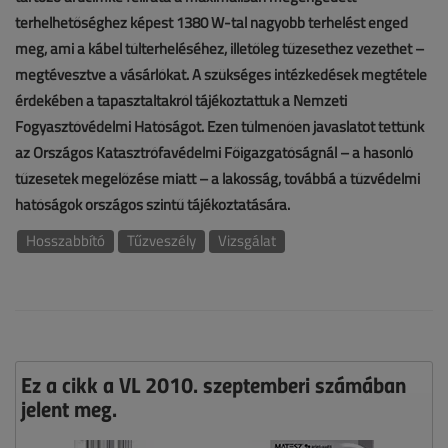
terhelhetőséghez képest 1380 W-tal nagyobb terhelést enged
meg, ami a kábel túlterheléséhez, illetőleg tűzesethez vezethet –
megtévesztve a vásárlókat. A szükséges intézkedések megtétele
érdekében a tapasztaltakról tájékoztattuk a Nemzeti
Fogyasztóvédelmi Hatóságot. Ezen túlmenően javaslatot tettünk
az Országos Katasztrófavédelmi Főigazgatóságnál – a hasonló
tűzesetek megelőzése miatt – a lakosság, továbbá a tűzvédelmi
hatóságok országos szintű tájékoztatására.
Hosszabbító
Tűzveszély
Vizsgálat
Ez a cikk a VL 2010. szeptemberi számában
jelent meg.