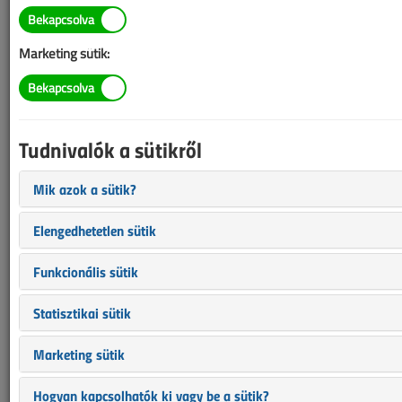
TARTALOM
Marketing sütik:
Tűzvédelem
Raktártűz hosszabbító-
Tudnivalók a sütikről
kábel túlterhelése miatt
Mik azok a sütik?
2010/9. lapszám
|
Nagy László Zoltán
Nagy László
|
15 511 |
Elengedhetetlen sütik
Figylem! Ez a cikk 16 éve frissült utoljára. A benne szereplő
Funkcionális sütik
információk mára aktualitásukat veszíthették, valamint a tartalom
helyenként hiányos lehet (képek, táblázatok stb.).
Statisztikai sütik
Marketing sütik
Hogyan kapcsolhatók ki vagy be a sütik?