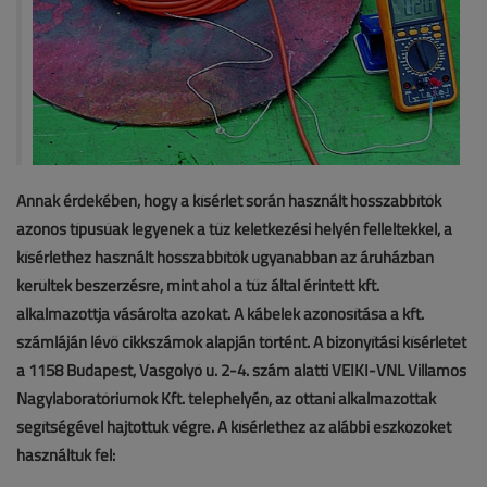
Annak érdekében, hogy a kísérlet során használt hosszabbítók
azonos típusúak legyenek a tűz keletkezési helyén felleltekkel, a
kísérlethez használt hosszabbítók ugyanabban az áruházban
kerültek beszerzésre, mint ahol a tűz által érintett kft.
alkalmazottja vásárolta azokat. A kábelek azonosítása a kft.
számláján lévő cikkszámok alapján történt. A bizonyítási kísérletet
a 1158 Budapest, Vasgolyó u. 2-4. szám alatti VEIKI-VNL Villamos
Nagylaboratóriumok Kft. telephelyén, az ottani alkalmazottak
segítségével hajtottuk végre. A kísérlethez az alábbi eszközöket
használtuk fel: