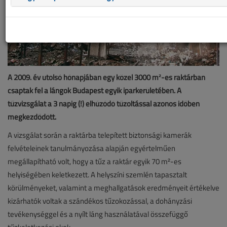
A 2009. év utolsó hónapjában egy közel 3000 m²-es raktárban
csaptak fel a lángok Budapest egyik iparkerületében. A
tűzvizsgálat a 3 napig (!) elhúzódó tűzoltással azonos időben
megkezdődött.
A vizsgálat során a raktárba telepített biztonsági kamerák
felvételeinek tanulmányozása alapján egyértelműen
megállapítható volt, hogy a tűz a raktár egyik 70 m²-es
helyiségében keletkezett. A helyszíni szemlén tapasztalt
körülményeket, valamint a meghallgatások eredményeit értékelve
kizárhatók voltak a szándékos tűzokozással, a dohányzási
tevékenységgel és a nyílt láng használatával összefüggő