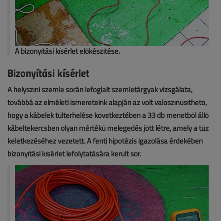
A bizonyítási kísérlet előkészítése.
Bizonyítási kísérlet
A helyszíni szemle során lefoglalt szemletárgyak vizsgálata,
továbbá az elméleti ismereteink alapján az volt valószínűsíthető,
hogy a kábelek túlterhelése következtében a 33 db menetből álló
kábeltekercsben olyan mértékű melegedés jött létre, amely a tűz
keletkezéséhez vezetett. A fenti hipotézis igazolása érdekében
bizonyítási kísérlet lefolytatására került sor.