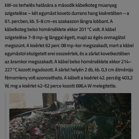
kW-os terhelés hatására a második kábelköteg műanyag
szigetelése – két egymást követő durranó hang kíséretében – a
61. percben, kb. 5-8 cm-es szakaszon lángra lobbant. A
kábelköteg belső hőmérséklete ekkor 201 °C volt. A kábel
szigetelése 7-8 mp-ig lánggal égett, majd az égés önmagától
megszűnt. A kísérlet 62 perc 08 mp-kor megszakadt, mert a kábel
egymástól elszigetelt erei összeértek, és a zárlat következtében
az áramkör megszakadt. A kábel belső hőmérséklete ekkor 214–
227 °C között ingadozott. A zárlat helyén 2 db, kb. 0,3 cm átmérőjű
fémömleny volt azonosítható. A kábelt a kísérlet 42. percéig 403,2
W, míg a kísérlet 42-62 perce között 686,4 W melegítette.