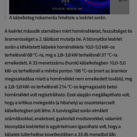
A kábelköteg hőkamerás felvétele a kísérlet során.
A kísérlet második ütemében mért hőmérsékletet, feszültséget és
áramerősséget a 2. táblázat mutatja be. A bizonyítási kísérlet
során a kifektetett kábelek hőmérséklete 10,0-5,0 kW-os
terhelésnél 68 °C-ra, míg a 2,8-3,8 kW terhelésnél 37 °C-ra
emelkedett. A 33 menetszámú (hurok) kábelkötegben 10,0-5,0
kW-os terhelésnél a mérési ponton 196 °C-os (mert az áramkör
megszakadása miatt a hőmérséklet nem emelkedett tovább), míg
a 2,8-3,8 kW-os terhelésnél 214 °C-os legmagasabb belső
hőmérséklet volt regisztrálható. Ezek alapján megállapítható volt,
hogy a kritikus melegedés (a hibahely) az összetekercselt
kábelkötegben jött létre. A tűzvizsgálat során elméleti
számításokkal, analízissel, gyakorlati módszerekkel, valamint
bizonyítási kísérlettel is egyértelműen igazolható volt, hogy a
kábelek túlterhelése következtében a 33 db menetből álló