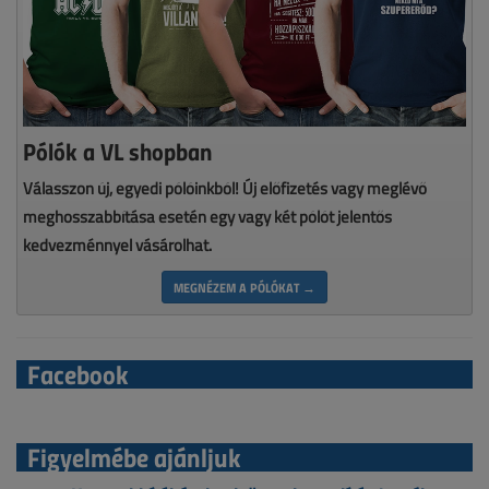
Pólók a VL shopban
Válasszon új, egyedi pólóinkból! Új előfizetés vagy meglévő
meghosszabbítása esetén egy vagy két pólót jelentős
kedvezménnyel vásárolhat.
MEGNÉZEM A PÓLÓKAT →
Facebook
Figyelmébe ajánljuk