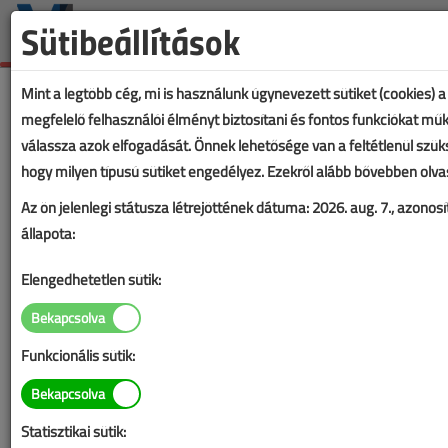
Sütibeállítások
Mint a legtöbb cég, mi is használunk úgynevezett sütiket (cookies)
megfelelő felhasználói élményt biztosítani és fontos funkciókat műk
válassza azok elfogadását. Önnek lehetősége van a feltétlenül szüks
hogy milyen típusú sütiket engedélyez. Ezekről alább bővebben olva
Az ön jelenlegi státusza létrejöttének dátuma:
2026. aug. 7.
, azonosí
állapota:
Elengedhetetlen sütik:
Funkcionális sütik:
Statisztikai sütik:
Lapszám: