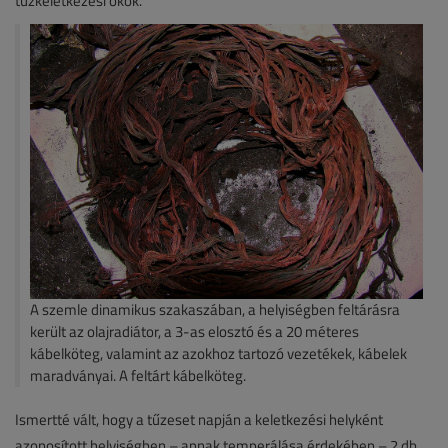
tűzkeletkezési okok.
A szemle dinamikus szakaszában, a helyiségben feltárásra
került az olajradiátor, a 3-as elosztó és a 20 méteres
kábelköteg, valamint az azokhoz tartozó vezetékek, kábelek
maradványai. A feltárt kábelköteg.
Ismertté vált, hogy a tűzeset napján a keletkezési helyként
azonosított helyiségben – annak temperálása érdekében – 2 db