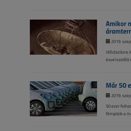
Amikor m
áramter
2019. szep
Időutazásra i
évvel ezelőtt
Már 50 
2019. szep
50 ezer felha
fémjelzik a m