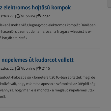
z elektromos hajtású kompok
sztus 27. |
VL online |
2292
zlekedésnek a világ legnagyobb elektromos kompját Dániában,
 hasonló is üzemel, de hamarosan a Niagara-vízesést is e-
álhatják a turisták.
a napelemes út kudarcot vallott
sztus 22. |
VL online |
2116
autóút-hálózat első kilométereit 2016-ban építették meg, de
művé vált, hogy valamit alaposan elszámoltak az útépítő cég
lyannyira, hogy már le is mondtak a meglevő napelemes utak
ról.