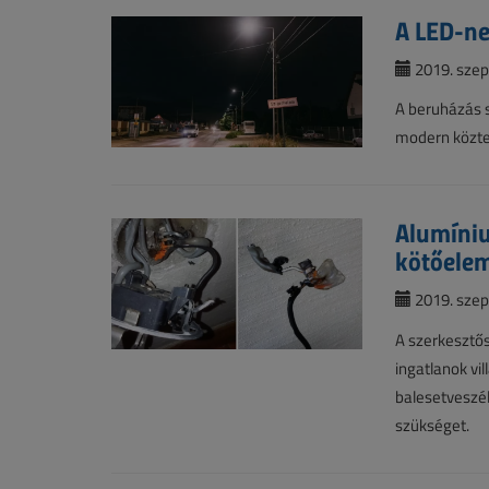
A LED-ne
2019. szep
A beruházás 
modern közter
Alumíniu
kötőelem
2019. szep
A szerkesztős
ingatlanok vi
balesetveszél
szükséget.