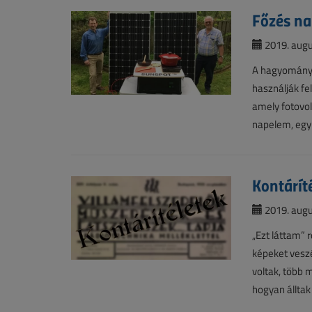
Főzés na
2019. augu
A hagyományos
használják fe
amely fotovol
napelem, egy 
Kontárít
2019. augu
„Ezt láttam”
képeket veszé
voltak, több 
hogyan álltak