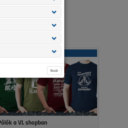
Ajánlatunk
Bezár
Pólók a VL shopban