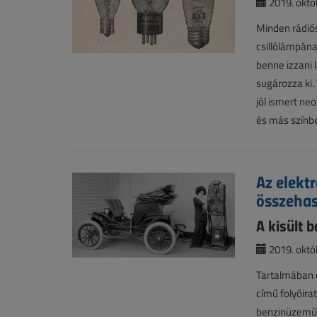
2019. októb
Minden rádiós
csillólámpána
benne izzani 
sugározza ki.
jól ismert ne
és más színbe
Az elekt
összehas
A kisült b
2019. októb
Tartalmában é
című folyóira
benzinüzemű a