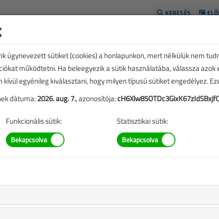
KERESÉS
ELŐ
k
H
unk úgynevezett sütiket (cookies) a honlapunkon, mert nélkülük nem tud
kciókat működtetni. Ha beleegyezik a sütik használatába, válassza azok
n kívül egyénileg kiválasztani, hogy milyen típusú sütiket engedélyez. E
tének dátuma:
2026. aug. 7.
, azonosítója:
cH6Xlw85OTDc3GixK67zIdSBxjf
Funkcionális sütik:
Statisztikai sütik:
11
visszaveszi a vezetést az integrált
k világpiacán