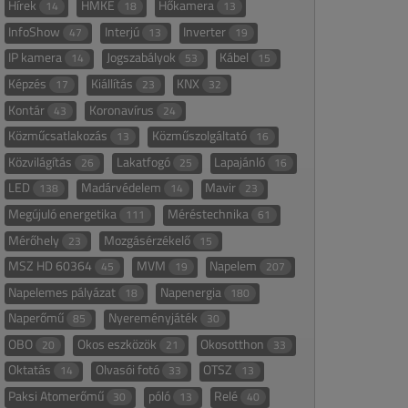
Hírek
HMKE
Hőkamera
14
18
13
InfoShow
Interjú
Inverter
47
13
19
IP kamera
Jogszabályok
Kábel
14
53
15
Képzés
Kiállítás
KNX
17
23
32
Kontár
Koronavírus
43
24
Közműcsatlakozás
Közműszolgáltató
13
16
Közvilágítás
Lakatfogó
Lapajánló
26
25
16
LED
Madárvédelem
Mavir
138
14
23
Megújuló energetika
Méréstechnika
111
61
Mérőhely
Mozgásérzékelő
23
15
MSZ HD 60364
MVM
Napelem
45
19
207
Napelemes pályázat
Napenergia
18
180
Naperőmű
Nyereményjáték
85
30
OBO
Okos eszközök
Okosotthon
20
21
33
Oktatás
Olvasói fotó
OTSZ
14
33
13
Paksi Atomerőmű
póló
Relé
30
13
40