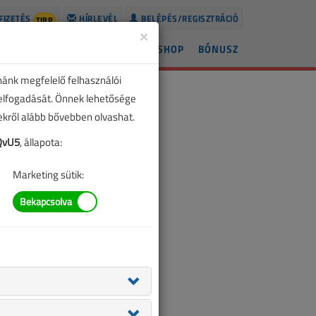
FIZETÉS
HÍRLEVÉL
BELÉPÉS/REGISZTRÁCIÓ
TIPP
×
ÍREK
LAPSZÁMOK
BLOG
SHOP
BÓNUSZ
nánk megfelelő felhasználói
 elfogadását. Önnek lehetősége
zekről alább bővebben olvashat.
QvU5
, állapota:
Marketing sütik: