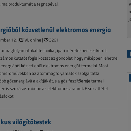
V
g a ma produktumát a tegnapéval.
m
j
giából közvetlenül elektromos energia
mber 12. |
VL online |
3261
mmagfolyamatokat technikai, ipari méretekben is sikerült
számos kutatót foglalkoztat az gondolat, hogy miképpen lehetne
nergiából közvetlenül elektromos energiát termelni. Most
tomerőművekben az atommagfolyamatok szolgáltatta
őbb gőzenergiává alakítják át, s a gőz feszítőereje termeli
n is szokásos módon az elektromos áramot. E sok áttétel
ásfokot.
ikus világítótestek