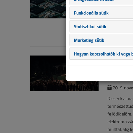
A TOP10 
Funkcionális sütik
2019. nove
Váltás várhat
Statisztikai sütik
Insights előre
Marketing sütik
Hogyan kapcsolhatók ki vagy b
Mintha m
gyorsasá
Villamos 
2019. nove
Dicsérik a ma
természettud
fejlődik előr
elektromosság
múlttal, alig 