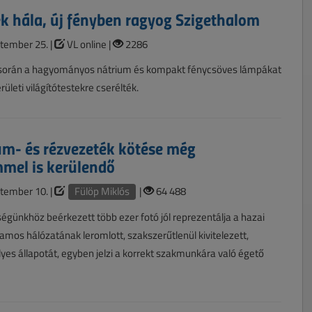
k hála, új fényben ragyog Szigethalom
tember 25. |
VL online |
2286
során a hagyományos nátrium és kompakt fénycsöves lámpákat
ületi világítótestekre cserélték.
m- és rézvezeték kötése még
mel is kerülendő
tember 10. |
Fülöp Miklós
|
64 488
égünkhöz beérkezett több ezer fotó jól reprezentálja a hazai
llamos hálózatának leromlott, szakszerűtlenül kivitelezett,
yes állapotát, egyben jelzi a korrekt szakmunkára való égető