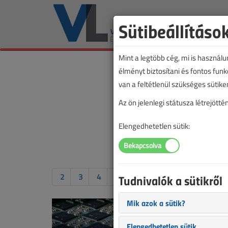
Sütibeállításo
Mint a legtöbb cég, mi is használ
élményt biztosítani és fontos fun
van a feltétlenül szükséges sütike
Az ön jelenlegi státusza létrejöt
Elengedhetetlen sütik:
Tudnivalók a sütikről
2
3
4
5
6
7
8
9
10
Az Intel 
Mik azok a sütik?
áramkörö
Elengedhetetlen sütik