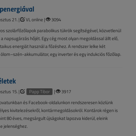
penergiával
sztus 21. |
VL online |
3094
 szolárfőzőlapok parabolikus tükrök segítségével, közvetlenül
l a napsugárzás hőjét. Egy cég most olyan megoldással állt elő,
taikus energiát használ a főzéshez. A rendszer lelke két
ólom–szén-akkumulátor, egy inverter és egy indukciós főzőlap.
életek
sztus 15. |
Papp Tibor
|
3917
 rovatunkban és Facebook-oldalunkon rendszeresen közlünk
lyes kivitelezésekről, kontármegoldásokról. Kontárok régen is
mint 80 éves, megsárgult újságokat lapozva kiderül, eleink
 e jelenséghez.