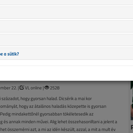
chipgyártó
mber 22. |
VL online |
1818
ó a legnagyobb chipgyártók világranglistájának élén az IC
jelzése szerint: az Intel a Samsungtól veheti át a vezetést.
e a sütik?
aga a fejlődés is az elektromosság
gával haladna
kiállítás Bécsben
mber 22. |
VL online |
2528
i századot, hogy gyorsan halad. Dicsérik a mai kor
ományát, hogy az átalános haladás közepette is gyorsan
e. Pedig mindakettőnél gyorsabban tökéletesedik az
 és annak minden művei. Alig lehet összehasonlítani a jelent a
lehet összemérni azt, a mi az idén készült, azzal, a mit a mult év