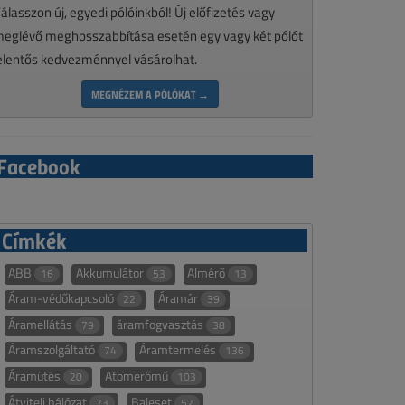
álasszon új, egyedi pólóinkból! Új előfizetés vagy
eglévő meghosszabbítása esetén egy vagy két pólót
elentős kedvezménnyel vásárolhat.
MEGNÉZEM A PÓLÓKAT →
Facebook
Címkék
ABB
Akkumulátor
Almérő
16
53
13
Áram-védőkapcsoló
Áramár
22
39
Áramellátás
áramfogyasztás
79
38
Áramszolgáltató
Áramtermelés
74
136
Áramütés
Atomerőmű
20
103
Átviteli hálózat
Baleset
73
52