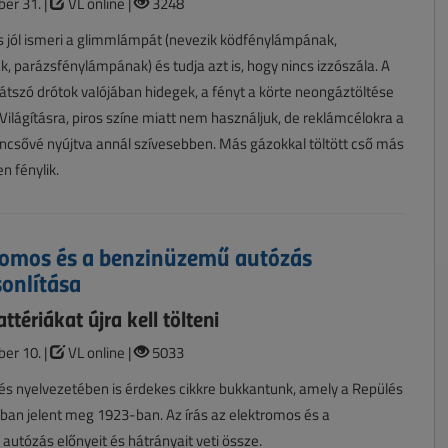
er 31. |
VL online |
3248
 jól ismeri a glimmlámpát (nevezik ködfénylámpának,
k, parázsfénylámpának) és tudja azt is, hogy nincs izzószála. A
látszó drótok valójában hidegek, a fényt a körte neongáztöltése
 Világításra, piros színe miatt nem használjuk, de reklámcélokra a
oncsővé nyújtva annál szívesebben. Más gázokkal töltött cső más
n fénylik.
romos és a benzinüzemű autózás
onlítása
attériákat újra kell tölteni
er 10. |
VL online |
5033
s nyelvezetében is érdekes cikkre bukkantunk, amely a Repülés
tban jelent meg 1923-ban. Az írás az elektromos és a
utózás előnyeit és hátrányait veti össze.