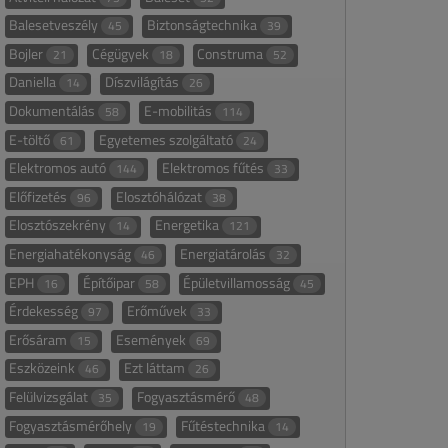
Balesetveszély
Biztonságtechnika
45
39
Bojler
Cégügyek
Construma
21
18
52
Daniella
Díszvilágítás
14
26
Dokumentálás
E-mobilitás
58
114
E-töltő
Egyetemes szolgáltató
61
24
Elektromos autó
Elektromos fűtés
144
33
Előfizetés
Elosztóhálózat
96
38
Elosztószekrény
Energetika
14
121
Energiahatékonyság
Energiatárolás
46
32
EPH
Építőipar
Épületvillamosság
16
58
45
Érdekesség
Erőművek
97
33
Erősáram
Események
15
69
Eszközeink
Ezt láttam
46
26
Felülvizsgálat
Fogyasztásmérő
35
48
Fogyasztásmérőhely
Fűtéstechnika
19
14