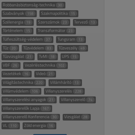
Robbanásbiztonság-technika
30
Szabványok
Szakmapolitika
158
15
Szélenergia
Szerszámok
Tervező
19
23
13
Történelem
Transzformátor
15
23
Túlfeszültség-védelem
Tungsram
37
13
Tűz
Tűzvédelem
Tűzveszély
20
83
49
Tűzvizsgálat
TvMI
UPS
21
18
15
VBF
Vezérléstechnika
26
102
Vezetékek
Videó
16
21
Világítástechnika
Villámhárító
220
13
Villámvédelem
Villanyszerelés
106
228
Villanyszerelési anyagok
Villanyszerelő
21
74
Villanyszerelők Lapja
167
Villanyszerelő Konferencia
Vizsgálat
30
28
VL
Zöld energia
110
16