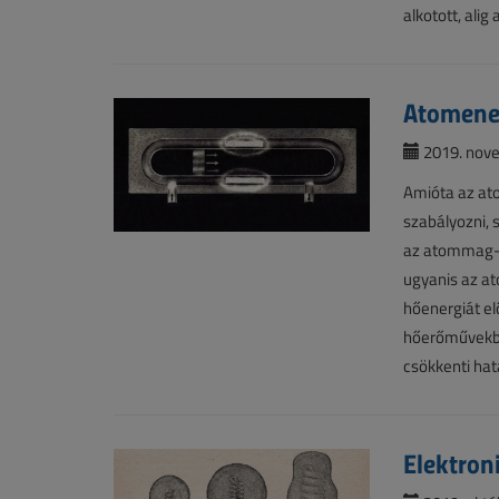
alkotott, ali
Atomener
2019. nove
Amióta az ato
szabályozni, 
az atommag-e
ugyanis az a
hőenergiát el
hőerőművekbe
csökkenti hat
Elektron