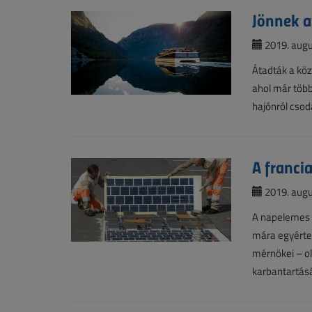
Jönnek a
2019. augu
Átadták a kö
ahol már több
hajónról csod
A franci
2019. augu
A napelemes 
mára egyértel
mérnökei – o
karbantartásá