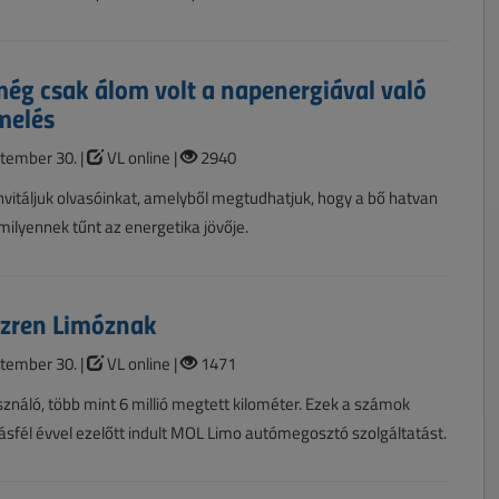
ég csak álom volt a napenergiával való
melés
tember 30. |
VL online |
2940
nvitáljuk olvasóinkat, amelyből megtudhatjuk, hogy a bő hatvan
 milyennek tűnt az energetika jövője.
ezren Limóznak
tember 30. |
VL online |
1471
sználó, több mint 6 millió megtett kilométer. Ezek a számok
ásfél évvel ezelőtt indult MOL Limo autómegosztó szolgáltatást.